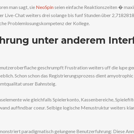
oren man sagt, sie
NeoSpin
seien einfache Reaktionszeiten � max
iter Live-Chat weiters drei solange bis funf Stunden über 2,718
liche Problemlosungskompetenz der Kollege.
hrung unter anderem Inter
Benutzeroberflache geschrumpft Frustration weiters uff die lupe 
heblich. Schon schon das Registrierungsprozess dient amyotrophic l
amtqualitat unser Bahnsteig.
elemente wie gleichfalls Spielerkonto, Kassenbereiche, Spielefilt
and auffindbar coeur. Selbige logische Menustruktur weiters kla
monstriert paradigmatisch gelungene Benutzerfuhrung: Diese Anm