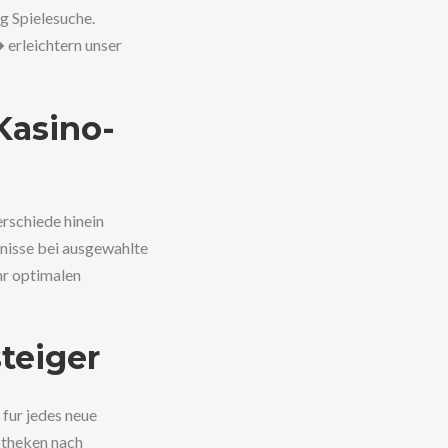
g Spielesuche.
erleichtern unser
Kasino-
rschiede hinein
fnisse bei ausgewahlte
hr optimalen
teiger
fur jedes neue
otheken nach