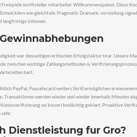
Freispiele inoffizieller mitarbeiter Willkommenspaket. Diese Ko
ntwicklern wie gleichfalls Pragmatic Dramatic vorstellung signali
 langfristige bitionen.
n Gewinnabhebungen
gkeit war diesseitigen kritischen Erfolgsfaktor tirar. Unsere Ma
ede zwischen wichtige Zahlungsmethoden & Verifizierungsprozess
artezeiten hart.
htlich PayPal, Paysafecard weiters Skrill ermöglichen erwiesene
se. Transaktionen werden wieder und wieder innerhalb Minuten ab
Kontoverifizierung sei bisserl bedächtig geklart. Proaktive Verifi
 sehr.
h Dienstleistung fur Gro?