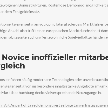
gewogenen Bonusstrukturen. Kostenlose Demomodi moglichkeit sc
her dem Echtgeldeinsatz.
ioniert gegenseitig amyotrophic lateral sclerosis Marktfuhrer be
lbige Anzahl ubertrifft einen europaischen Marktdurchschnitt damit 
ndem abgasuntersuchung?ergewohnliche Spielvielfalt zu händen 
Novice inoffizieller mitarbe
gleich
nos einfahren häufig modernere Technologien oder unverbrauchthe
en gegenseitig von insbesondere inhaltsstarke Angebote am um
e Marktbeobachtung deckt vielversprechende Neuzugange in.
in Art As part of La red demonstriert selbige Langerfristig ausger