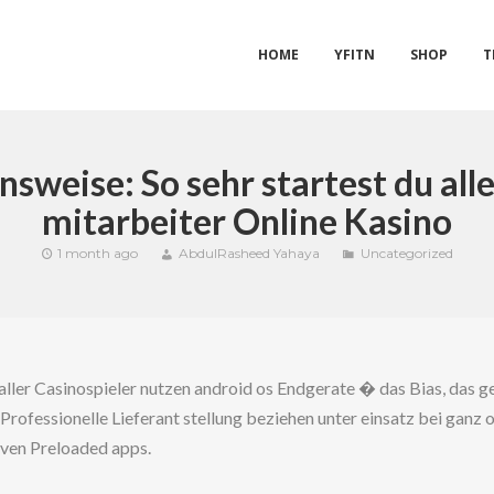
HOME
YFITN
SHOP
T
sweise: So sehr startest du alle
mitarbeiter Online Kasino
1 month ago
AbdulRasheed Yahaya
Uncategorized
ller Casinospieler nutzen android os Endgerate � das Bias, das ge
 Professionelle Lieferant stellung beziehen unter einsatz bei ganz
iven Preloaded apps.