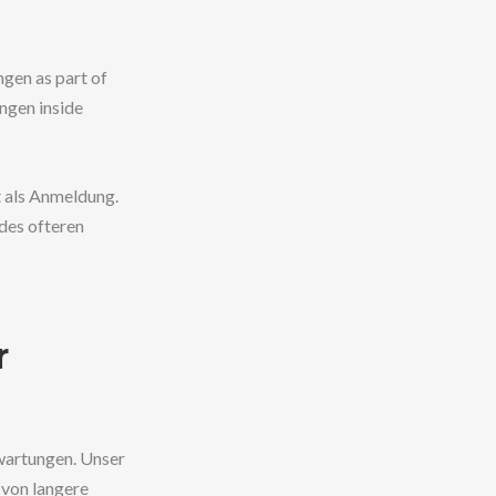
gen as part of
ngen inside
t als Anmeldung.
des ofteren
r
wartungen. Unser
 von langere