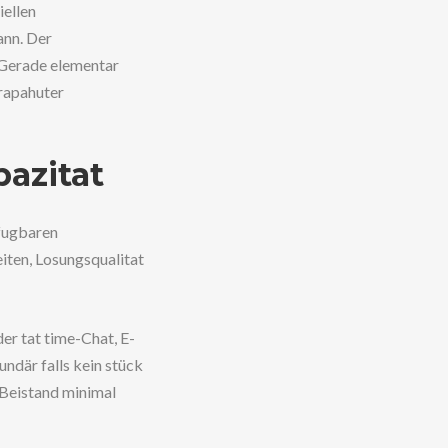
ellen
ann. Der
. Gerade elementar
rapahuter
azitat
rfugbaren
iten, Losungsqualitat
er tat time-Chat, E-
ndär falls kein stück
 Beistand minimal