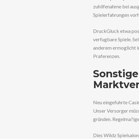
zuhilfenahme bei aus
Spielerfahrungen vor
DruckGluck etwa posit
verfugbare Spiele. Se
anderem ermoglicht i
Praferenzen.
Sonstige 
Marktver
Neu eingefuhrte Casi
Unser Versorger müss
gründen. Regelma?ig
Dies Wildz Spielsalon 