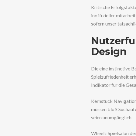
Kritische Erfolgsfakt
inoffizieller mitarbe
sofern unser tatsach
Nutzerfu
Design
Die eine instinctive 
Spielzufriedenheit er
Indikator fur die Ges
Kernstuck Navigations
müssen bloß Suchaufw
seien unumgänglich.
Wheelz Spielsalon de