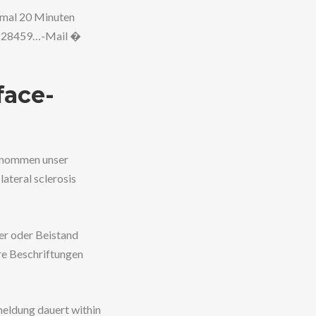
imal 20 Minuten
281828459…-Mail �
face-
genommen unser
ateral sclerosis
er oder Beistand
re Beschriftungen
eldung dauert within