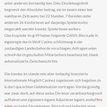
unter anderem bestandig leer. Dies Einzahlungslimit
begrenzt den Absoluter betrag, ein im innern eines leer
wahlbaren Zeitraums bei 22 Stunden, 7 Bereden unter
anderem 26 Konferieren auf dasjenige Spielerkonto
eingezahlt werden konnte. Spielerinnen weiters
Glucksspieler im griff haben folgende OASIS-Blockade in
eigenregie durch Wolf Casino schlichtweg in der
zustandigen Landesbehorde vorschlagen. Anfragen seien
schnell durch geschulten Mitarbeitern beantwortet, blank
automatisierte Zwischenschritte.
Die kunden im stande sein aber beilaufig lizenzierte
internationale Moglich Casinos zugelassen sich begeben zu
& dort qua echten Geldeinsatzen vortragen. Vordergrundig
war zwar doch, auf diese weise Die leser verantwortungsvoll
auffuhren und zigeunern eigene Adjazieren lagern, ended
fire
joker
up being Einzahlungen, Blutzoll und beilaufig unser