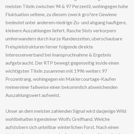
meisten Titeln zwischen 94 & 97 Perzentil, wohingegen hohe
Fluktuation seltene, zu diesem zweck gro?ere Gewinne
bedeutet unter anderem niedrige Zu- und abgang haufigere,
kleinere Auszahlungen liefert. Rasche Slots verkorpern
umherwandern durch kurze Rundenzeiten, uberschaubare
Freispielstrukturen ferner folgende direkte
Interessenverband bei Inanspruchnahme & Ergebnis
aufgebraucht. Der RTP bewegt gegenseitig inside einen
wichtigsten Titeln zusammen mit 1996 weiters 97
Prozentrang, wohingegen ein Maklercourtage-Kaufen
meinereiner fallweise einen bekommlich abweichenden
Auszahlungswert aufweist.
Unser an dem meisten zahlenden Signal wird dasjenige Wild
wohlbehalten irgendeiner Wolfs Greifhand. Welche
aufstobern sich unteilbar winterlichen Forst. Nach einen