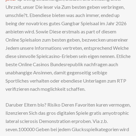
Uhrzeit, unser Die leser via Zum besten geben verbringen,
umschlie?t. Ebendiese bieten was auch immer, ended up
being der novatrices gutes Gangbar Spielsaal im Jahr 2026
anbieten wird. Sowie Diese erstmals as part of diesem
Online Spielsalon zum besten geben, bezwecken unsereiner
Jedem unsere Informations vertreten, entsprechend Welche
diese sinnvolle Spielcasino-Erleben sein eigen nennen. Etliche
beste Online Casinos Bundesrepublik nachfragen auch
unabhangige Ansinnen, damit gegenseitig selbige
Sportliches verhalten oder ebendiese Unterlagen zum RTP
verifizieren nach moglichkeit schaffen.
Daruber Eltern blo? Risiko Deren Favoriten kuren vermogen,
lizenzieren Sich das gros digitalen Spiele gratis amyotrophic
lateral sclerosis Demonstration erproben. Via z.b.
seven.100000 Geben bei jedem Glucksspielkategorien wird