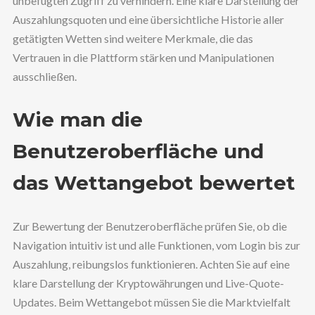
unbefugten Zugriff zu verhindern. Eine klare Darstellung der
Auszahlungsquoten und eine übersichtliche Historie aller
getätigten Wetten sind weitere Merkmale, die das
Vertrauen in die Plattform stärken und Manipulationen
ausschließen.
Wie man die
Benutzeroberfläche und
das Wettangebot bewertet
Zur Bewertung der Benutzeroberfläche prüfen Sie, ob die
Navigation intuitiv ist und alle Funktionen, vom Login bis zur
Auszahlung, reibungslos funktionieren. Achten Sie auf eine
klare Darstellung der Kryptowährungen und Live-Quote-
Updates. Beim Wettangebot müssen Sie die Marktvielfalt