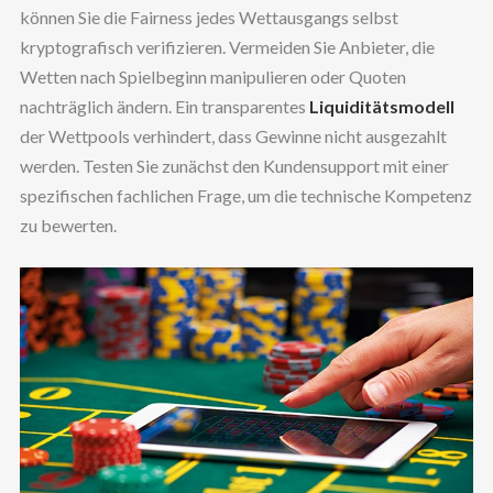
können Sie die Fairness jedes Wettausgangs selbst
kryptografisch verifizieren. Vermeiden Sie Anbieter, die
Wetten nach Spielbeginn manipulieren oder Quoten
nachträglich ändern. Ein transparentes
Liquiditätsmodell
der Wettpools verhindert, dass Gewinne nicht ausgezahlt
werden. Testen Sie zunächst den Kundensupport mit einer
spezifischen fachlichen Frage, um die technische Kompetenz
zu bewerten.