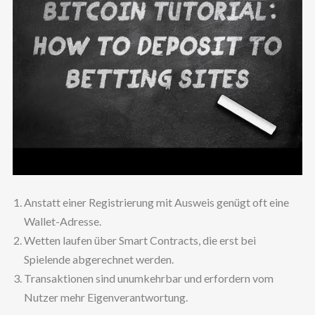
Anstatt einer Registrierung mit Ausweis genügt oft eine
Wallet-Adresse.
Wetten laufen über Smart Contracts, die erst bei
Spielende abgerechnet werden.
Transaktionen sind unumkehrbar und erfordern vom
Nutzer mehr Eigenverantwortung.