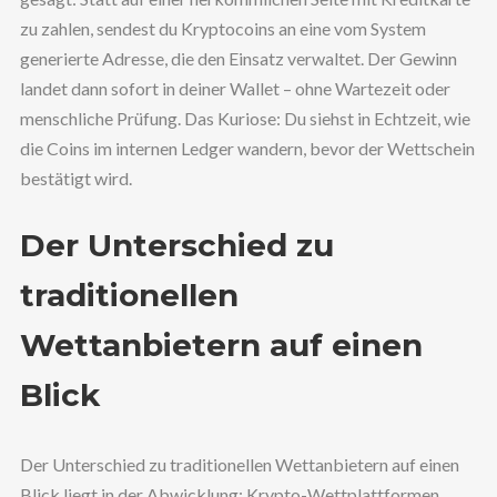
zu zahlen, sendest du Kryptocoins an eine vom System
generierte Adresse, die den Einsatz verwaltet. Der Gewinn
landet dann sofort in deiner Wallet – ohne Wartezeit oder
menschliche Prüfung. Das Kuriose: Du siehst in Echtzeit, wie
die Coins im internen Ledger wandern, bevor der Wettschein
bestätigt wird.
Der Unterschied zu
traditionellen
Wettanbietern auf einen
Blick
Der Unterschied zu traditionellen Wettanbietern auf einen
Blick liegt in der Abwicklung: Krypto-Wettplattformen