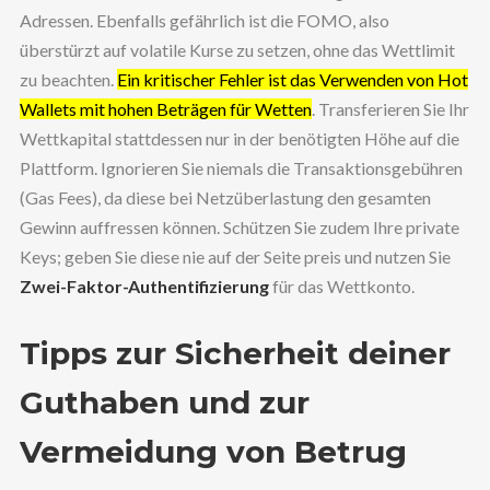
Adressen. Ebenfalls gefährlich ist die FOMO, also
überstürzt auf volatile Kurse zu setzen, ohne das Wettlimit
zu beachten.
Ein kritischer Fehler ist das Verwenden von Hot
Wallets mit hohen Beträgen für Wetten
. Transferieren Sie Ihr
Wettkapital stattdessen nur in der benötigten Höhe auf die
Plattform. Ignorieren Sie niemals die Transaktionsgebühren
(Gas Fees), da diese bei Netzüberlastung den gesamten
Gewinn auffressen können. Schützen Sie zudem Ihre private
Keys; geben Sie diese nie auf der Seite preis und nutzen Sie
Zwei-Faktor-Authentifizierung
für das Wettkonto.
Tipps zur Sicherheit deiner
Guthaben und zur
Vermeidung von Betrug