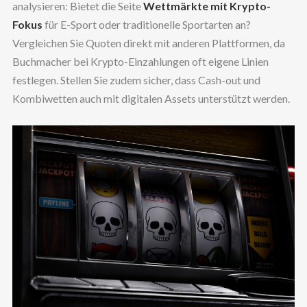
analysieren: Bietet die Seite
Wettmärkte mit Krypto-
Fokus
für E-Sport oder traditionelle Sportarten an?
Vergleichen Sie Quoten direkt mit anderen Plattformen, da
Buchmacher bei Krypto-Einzahlungen oft eigene Linien
festlegen. Stellen Sie zudem sicher, dass Cash-out und
Kombiwetten auch mit digitalen Assets unterstützt werden.