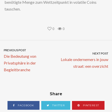
benötigte Menge zum Wettzeitpunkt in volatile Coins
tauschen.
0
0
PREVIOUS POST
NEXT POST
Die Bedeutung von
Lokale ondernemers in jouw
Privatsphäre in der
straat: een overzicht
Begleitbranche
Share
FACEBOOK
TWITTER
PINTEREST