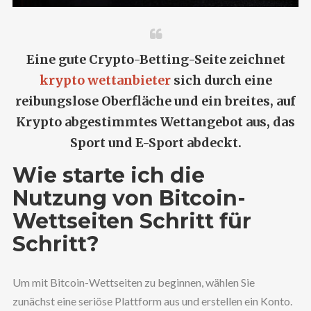
Eine gute Crypto-Betting-Seite zeichnet
krypto wettanbieter
sich durch eine
reibungslose Oberfläche und ein breites, auf
Krypto abgestimmtes Wettangebot aus, das
Sport und E-Sport abdeckt.
Wie starte ich die
Nutzung von Bitcoin-
Wettseiten Schritt für
Schritt?
Um mit Bitcoin-Wettseiten zu beginnen, wählen Sie
zunächst eine seriöse Plattform aus und erstellen ein Konto.