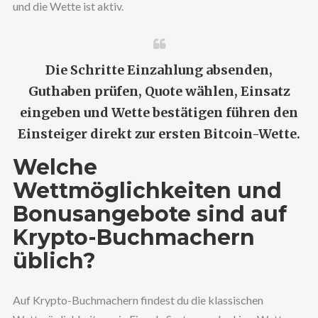
und die Wette ist aktiv.
Die Schritte Einzahlung absenden,
Guthaben prüfen, Quote wählen, Einsatz
eingeben und Wette bestätigen führen den
Einsteiger direkt zur ersten Bitcoin-Wette.
Welche
Wettmöglichkeiten und
Bonusangebote sind auf
Krypto-Buchmachern
üblich?
Auf Krypto-Buchmachern findest du die klassischen