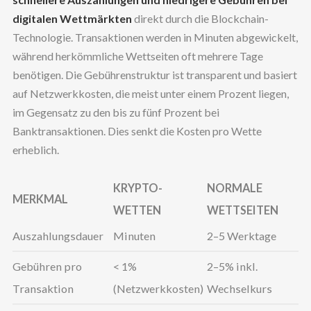
digitalen Wettmärkten
direkt durch die Blockchain-
Technologie. Transaktionen werden in Minuten abgewickelt,
während herkömmliche Wettseiten oft mehrere Tage
benötigen. Die Gebührenstruktur ist transparent und basiert
auf Netzwerkkosten, die meist unter einem Prozent liegen,
im Gegensatz zu den bis zu fünf Prozent bei
Banktransaktionen. Dies senkt die Kosten pro Wette
erheblich.
KRYPTO-
NORMALE
MERKMAL
WETTEN
WETTSEITEN
Auszahlungsdauer
Minuten
2–5 Werktage
Gebühren pro
< 1%
2–5% inkl.
Transaktion
(Netzwerkkosten)
Wechselkurs