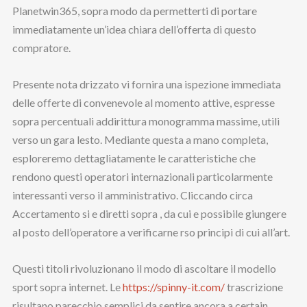
Planetwin365, sopra modo da permetterti di portare
immediatamente un’idea chiara dell’offerta di questo
compratore.
Presente nota drizzato vi fornira una ispezione immediata
delle offerte di convenevole al momento attive, espresse
sopra percentuali addirittura monogramma massime, utili
verso un gara lesto. Mediante questa a mano completa,
esploreremo dettagliatamente le caratteristiche che
rendono questi operatori internazionali particolarmente
interessanti verso il amministrativo. Cliccando circa
Accertamento si e diretti sopra , da cui e possibile giungere
al posto dell’operatore a verificarne rso principi di cui all’art.
Questi titoli rivoluzionano il modo di ascoltare il modello
sport sopra internet. Le
https://spinny-it.com/
trascrizione
risultano parecchio semplici da sentire ancora a certain