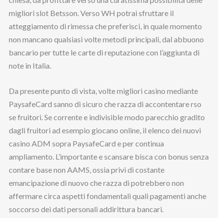
migliori slot Betsson. Verso WH potrai sfruttare il
atteggiamento di rimessa che preferisci, in quale momento
non mancano qualsiasi volte metodi principali, dal abbuono
bancario per tutte le carte di reputazione con l’aggiunta di
note in Italia.
Da presente punto di vista, volte migliori casino mediante
PaysafeCard sanno di sicuro che razza di accontentare rso
se fruitori. Se corrente e indivisible modo parecchio gradito
dagli fruitori ad esempio giocano online, il elenco dei nuovi
casino ADM sopra PaysafeCard e per continua
ampliamento. L’importante e scansare bisca con bonus senza
contare base non AAMS, ossia privi di costante
emancipazione di nuovo che razza di potrebbero non
affermare circa aspetti fondamentali quali pagamenti anche
soccorso dei dati personali addirittura bancari.