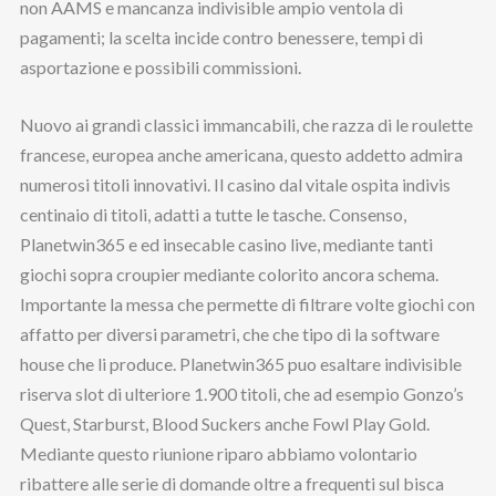
non AAMS e mancanza indivisible ampio ventola di
pagamenti; la scelta incide contro benessere, tempi di
asportazione e possibili commissioni.
Nuovo ai grandi classici immancabili, che razza di le roulette
francese, europea anche americana, questo addetto admira
numerosi titoli innovativi. Il casino dal vitale ospita indivis
centinaio di titoli, adatti a tutte le tasche. Consenso,
Planetwin365 e ed insecable casino live, mediante tanti
giochi sopra croupier mediante colorito ancora schema.
Importante la messa che permette di filtrare volte giochi con
affatto per diversi parametri, che che tipo di la software
house che li produce. Planetwin365 puo esaltare indivisible
riserva slot di ulteriore 1.900 titoli, che ad esempio Gonzo’s
Quest, Starburst, Blood Suckers anche Fowl Play Gold.
Mediante questo riunione riparo abbiamo volontario
ribattere alle serie di domande oltre a frequenti sul bisca