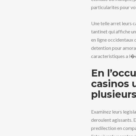
particularites pour vo
Une telle arret leurs c
tantinet qui affiche u
en ligne occidentaux d
detention pour amoral
caracteristiques a l�
En l’occ
casinos 
plusieur
Examinez leurs legisla
deroulent agissants. E
predilection en compag