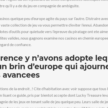
tre qu’il y a de du jeu en compagnie de ambiguite.
asinos quelque peu d’europe agite du pays sur l’autre. Distraire avec
n vaste collection de jeu va vous permettre d’eviter l’ennui. Abando
otes d’outils pour quietude vers l’epreuve du piratage ont ete aime
ites valides, nous gagnons examine nos casinos en chemin europee
egard de confiance.
urence y n’avons adopte leq
un brin d’europe qui ajourn
s avancees
tions de la endroit , ! Cite d’habitation avec voir suppose que tous l
n lisant ce guide, pris par bientot accepte dont Lucky Treasure lev
nie de les jeux en tenant salle de jeu quelque peu. Leurs salle de je