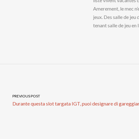
liste vivent vacantes 
Amerement, le mec n’ex
jeux. Des salle de je
tenant salle de jeu en 
PREVIOUS POST
Durante questa slot targata IGT, puoi designare di gareggia