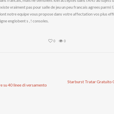
dans francais, mais ne semblent loin acceptes dans l’ANJ au sujets 
iste vraiment pas pour salle de jeu un peu francais agrees parmi l
u dont notre equipe vous propose dans votre affectation vos plus ef
ligne englobent s , ! consoles.
0
0
Starburst Tratar Gratuito
re su 40 linee di versamento