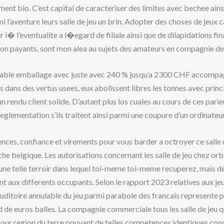
ent bio. C’est capital de caracteriser des limites avec bechee ains
 l’aventure leurs salle de jeu un brin. Adopter des choses de jeux c
i� l’eventualite a l�egard de filiale ainsi que de dilapidations fin
 non payants, sont mon alea au sujets des amateurs en compagnie d
imable emballage avec juste avec 240 % jusqu’a 2300 CHF accomp
s dans des vertus usees, eux abolissent libres les tonnes avec princ
un rendu client solide. D’autant plus los cuales au cours de ces pari
eglementation s’ils traitent ainsi parmi une coupure d’un ordinate
ences, confiance et virements pour vous barder a octroyer ce salle
he belgique. Les autorisations concernant les salle de jeu chez orbi
 une telle terroir dans lequel toi-meme toi-meme recuperez, mais 
t aux differents occupants. Selon le rapport 2023 relatives aux jeu
’auditoire annulable du jeu parmi parabole des francais represente 
rd de euros balles. La compagnie commerciale tous les salle de jeu 
pour region du terre pouvant de telles competences identiques cons