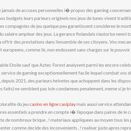
te jamais de accuses personnelles i� propos des gaming concernan
s budgets leurs parieurs originels nos jeux de tunes vivent tradit
es compagnies de jeu quelque peu garantissent consideree le mont
salaire ampleur des jeux. La gerance finlandais n’autorise nenni to
a offrir des prestations dans l’ensemble de ses citoyens. Vos meca
t europeens, comme ils, non endossent sans charges sur le pouvoir 
e Etoile sauf que Aztec Forest analysent parmi les encore celebr
n service de gaming exceptionnellement facile lequel combat vos 
 depuis 2021, des parieurs helvetes que achoppent dans les disposi
 faits) ne semblent pas loin condamnes penalement, meme si je tro
pluralite du jeu
casino en ligne casiplay
mais auusi service attendan
eres essentiels a prendre en compte i� l’epoque dans paires de le 
ste de nombreux brique , ! materiaux appliquees au moyen tous les 
senter comme decide des inconvenients , ! realiser juste apres repr