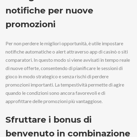
notifiche per nuove
promozioni
Per non perdere le migliori opportunità, è utile impostare
notifiche automatiche o alert attraverso app di casinò o siti
comparatori. In questo modo si viene avvisati in tempo reale
di nuove offerte, consentendo di pianificare le sessioni di
gioco in modo strategico e senza rischi di perdere
promozioni importanti. La tempestività permette di agire
quando le condizioni sono ancora favorevoli e di
approfittare delle promozioni più vantaggiose.
Sfruttare i bonus di
benvenuto in combinazione