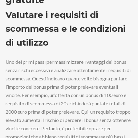
Valutare i requisiti di
scommessa e le condizioni
di utilizzo
Uno dei primi passi per massimizzare i vantaggi dei bonus
senza rischi eccessivi è analizzare attentamente i requisiti di
scommessa. Questi indicano quante volte bisogna puntare
l’importo del bonus prima di poter prelevare eventuali
vincite. Per esempio, un’offerta con un bonus di 100 euro e
requisito di scommessa di 20x richiederà puntate totali di
2000 euro prima di poter prelevare. Qui, un requisito troppo
elevato aumenta il rischio di perdere il bonus senza ottenere
vincite concrete. Pertanto, è preferibile optare per
promozioni che abbiano requisiti di scommessa più bassi,