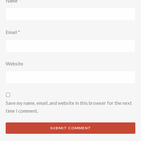
Name
*
Email
*
Website
Save my name, email, and website in this browser for the next
time I comment.