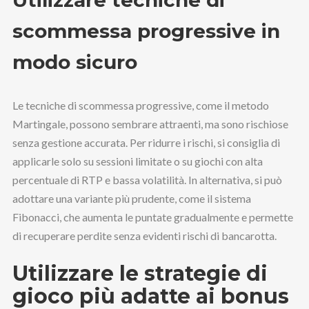
Utilizzare tecniche di
scommessa progressive in
modo sicuro
Le tecniche di scommessa progressive, come il metodo
Martingale, possono sembrare attraenti, ma sono rischiose
senza gestione accurata. Per ridurre i rischi, si consiglia di
applicarle solo su sessioni limitate o su giochi con alta
percentuale di RTP e bassa volatilità. In alternativa, si può
adottare una variante più prudente, come il sistema
Fibonacci, che aumenta le puntate gradualmente e permette
di recuperare perdite senza evidenti rischi di bancarotta.
Utilizzare le strategie di
gioco più adatte ai bonus