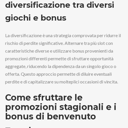
diversificazione tra diversi
giochi e bonus
La diversificazione è una strategia comprovata per ridurre il
rischio di perdite significative. Alternare tra più slot con
caratteristiche diverse e utilizzare bonus provenienti da
promozioni differenti permette di sfruttare opportunità
aggregate, riducendo la dipendenza da un singolo gioco o
offerta. Questo approccio permette di diluire eventuali
perdite e di capitalizzare su molteplici occasioni di vincita.
Come sfruttare le
promozioni stagionali e i
bonus di benvenuto