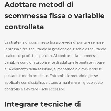
Adottare metodi di
scommessa fissa o variabile
controllata
La strategia di scommessa fissa prevede di puntare sempre
la stessa cifra, facilitando la gestione del rischio e facilitando
i calcoli di profitto o perdita. Al contrario, la scommessa
variabile controllata consente di adattare le puntate in base
all’andamento della sessione, aumentando o diminuendo le
puntate in modo prudente. Entrambe le metodologie, se
applicate con disciplina, aiutano a mantenere il gioco sotto
controllo e a evitare rischi eccessivi.
Integrare tecniche di