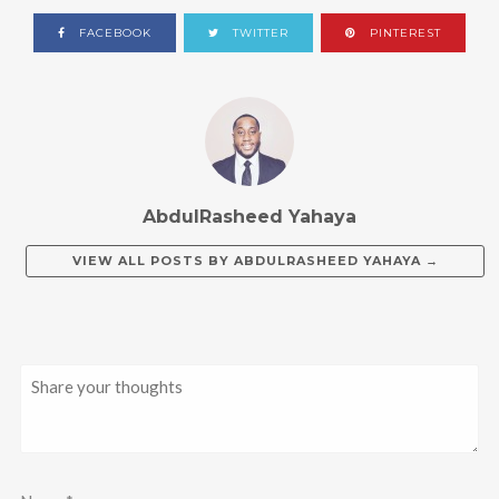
FACEBOOK
TWITTER
PINTEREST
AbdulRasheed Yahaya
VIEW ALL POSTS BY
ABDULRASHEED YAHAYA
→