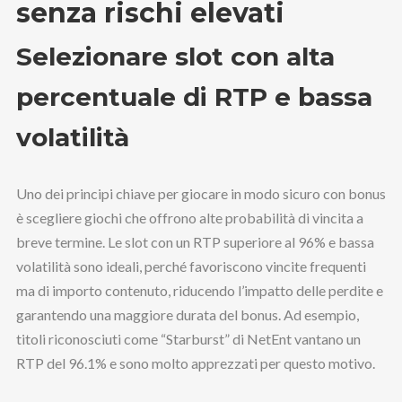
senza rischi elevati
Selezionare slot con alta
percentuale di RTP e bassa
volatilità
Uno dei principi chiave per giocare in modo sicuro con bonus
è scegliere giochi che offrono alte probabilità di vincita a
breve termine. Le slot con un RTP superiore al 96% e bassa
volatilità sono ideali, perché favoriscono vincite frequenti
ma di importo contenuto, riducendo l’impatto delle perdite e
garantendo una maggiore durata del bonus. Ad esempio,
titoli riconosciuti come “Starburst” di NetEnt vantano un
RTP del 96.1% e sono molto apprezzati per questo motivo.