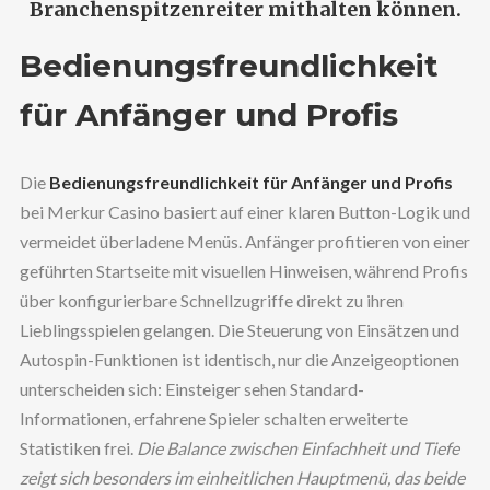
Branchenspitzenreiter mithalten können.
Bedienungsfreundlichkeit
für Anfänger und Profis
Die
Bedienungsfreundlichkeit für Anfänger und Profis
bei Merkur Casino basiert auf einer klaren Button-Logik und
vermeidet überladene Menüs. Anfänger profitieren von einer
geführten Startseite mit visuellen Hinweisen, während Profis
über konfigurierbare Schnellzugriffe direkt zu ihren
Lieblingsspielen gelangen. Die Steuerung von Einsätzen und
Autospin-Funktionen ist identisch, nur die Anzeigeoptionen
unterscheiden sich: Einsteiger sehen Standard-
Informationen, erfahrene Spieler schalten erweiterte
Statistiken frei.
Die Balance zwischen Einfachheit und Tiefe
zeigt sich besonders im einheitlichen Hauptmenü, das beide