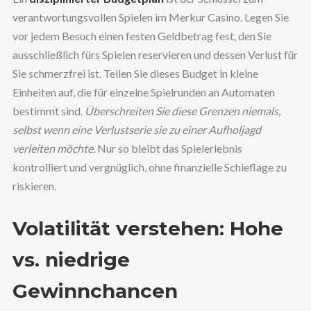
verantwortungsvollen Spielen im Merkur Casino. Legen Sie
vor jedem Besuch einen festen Geldbetrag fest, den Sie
ausschließlich fürs Spielen reservieren und dessen Verlust für
Sie schmerzfrei ist. Teilen Sie dieses Budget in kleine
Einheiten auf, die für einzelne Spielrunden an Automaten
bestimmt sind.
Überschreiten Sie diese Grenzen niemals,
selbst wenn eine Verlustserie sie zu einer Aufholjagd
verleiten möchte.
Nur so bleibt das Spielerlebnis
kontrolliert und vergnüglich, ohne finanzielle Schieflage zu
riskieren.
Volatilität verstehen: Hohe
vs. niedrige
Gewinnchancen