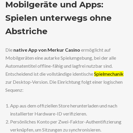
Mobilgeräte und Apps:
Spielen unterwegs ohne
Abstriche
Die
native App von Merkur Casino
ermöglicht auf
Mobilgeräten eine autarke Spielumgebung, bei der alle
Automatentitel offline-fähig und lagfrei nutzbar sind.
Entscheidend ist die vollständige identische
Spielmechanik
zur Desktop-Version. Die Einrichtung folgt einer logischen
Sequenz:
App aus dem offiziellen Store herunterladen und nach
installierter Hardware-ID verifizieren.
Persönliches Konto per Zwei-Faktor-Authentifizierung
verknüpfen, um Sitzungen zu synchronisieren.