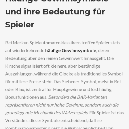
und ihre Bedeutung für
Spieler
Bei Merkur-Spielautomatenklassikern treffen Spieler stets
auf wiederkehrende
häufige Gewinnsymbole
, deren
Bedeutung über den reinen Gewinnwert hinausgeht. Die
Kirsche signalisiert oft kleinere, aber beständige
Auszahlungen, während die Glocke als traditionelles Symbol
für mittlere Preise steht. Das Siebener-Symbol, meist in Rot
oder Blau, ist zentral für Hauptgewinne und löst häufig
Bonusfunktionen aus.
Besonders die BAR-Varianten
repräsentieren nicht nur hohe Gewinne, sondern auch die
grundlegende Mechanik des Walzenspiels.
Für Spieler ist das
Verständnis dieser Symbole entscheidend, da ihre
Kombinationsmuster direkt die Wahrscheinlichkeit von