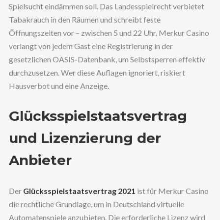
Spielsucht eindämmen soll. Das Landesspielrecht verbietet
Tabakrauch in den Räumen und schreibt feste
Öffnungszeiten vor – zwischen 5 und 22 Uhr. Merkur Casino
verlangt von jedem Gast eine Registrierung in der
gesetzlichen OASIS-Datenbank, um Selbstsperren effektiv
durchzusetzen. Wer diese Auflagen ignoriert, riskiert
Hausverbot und eine Anzeige.
Glücksspielstaatsvertrag
und Lizenzierung der
Anbieter
Der
Glücksspielstaatsvertrag 2021
ist für Merkur Casino
die rechtliche Grundlage, um in Deutschland virtuelle
Automatenspiele anzubieten. Die erforderliche Lizenz wird