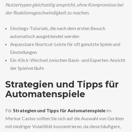
Nutzertypen gleichzeitig anspricht, ohne Kompromisse bei
der Reaktionsgeschwindigkeit zu machen.
Einstiegs-Tutorials, die nach dem ersten Besuch
automatisch ausgeblendet werden
Anpassbare Shortcut-Leiste für oft genutzte Spiele und
Einstellungen
Ein-Klick-Wechsel zwischen Basis- und Experten-Ansicht
der Spielverläufe
Strategien und Tipps für
Automatenspiele
Für
Strategien und Tipps für Automatenspiele
im
Merkur Casino sollten Sie sich auf die Auswahl von Geräten
mit niedriger Volatilität konzentrieren, da diese häufigere,