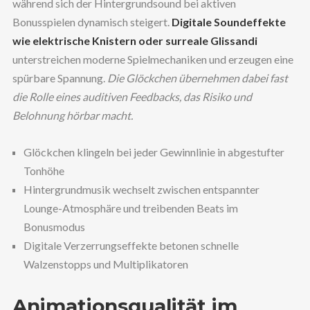
während sich der Hintergrundsound bei aktiven
Bonusspielen dynamisch steigert.
Digitale Soundeffekte
wie elektrische Knistern oder surreale Glissandi
unterstreichen moderne Spielmechaniken und erzeugen eine
spürbare Spannung.
Die Glöckchen übernehmen dabei fast
die Rolle eines auditiven Feedbacks, das Risiko und
Belohnung hörbar macht.
Glöckchen klingeln bei jeder Gewinnlinie in abgestufter
Tonhöhe
Hintergrundmusik wechselt zwischen entspannter
Lounge-Atmosphäre und treibenden Beats im
Bonusmodus
Digitale Verzerrungseffekte betonen schnelle
Walzenstopps und Multiplikatoren
Animationsqualität im