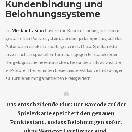
Kundenbindung und
Belohnungssysteme
Im
Merkur Casino
basiert die Kundenbindung auf einem
gestaffelten Punktesystem, bei dem jeder Spielzug auf den
Automaten direkte Credits generiert. Diese Spielpunkte
lassen sich an speziellen Terminals gegen Freispiele oder
Bargeldgutscheine eintauschen. Besonders lukrativ ist die
VIP-Stufe: Hier erhalten treue Gäste exklusive Einladungen
zu Turnieren mit garantierten Preisgeldern.
Das entscheidende Plus: Der Barcode auf der
Spielerkarte speichert den genauen
Punktestand, sodass Belohnungen sofort
ohne Wartezeit verfügbar sind.