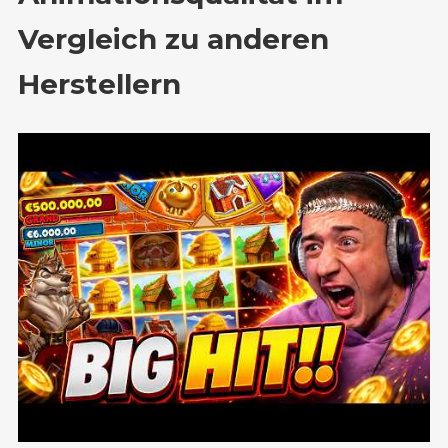
Vergleich zu anderen
Herstellern