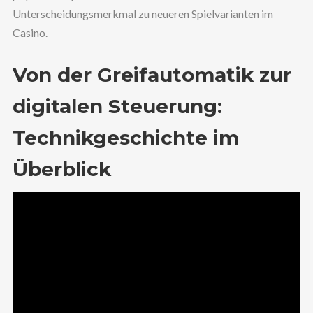
Unterscheidungsmerkmal zu neueren Spielvarianten im
Casino.
Von der Greifautomatik zur
digitalen Steuerung:
Technikgeschichte im
Überblick