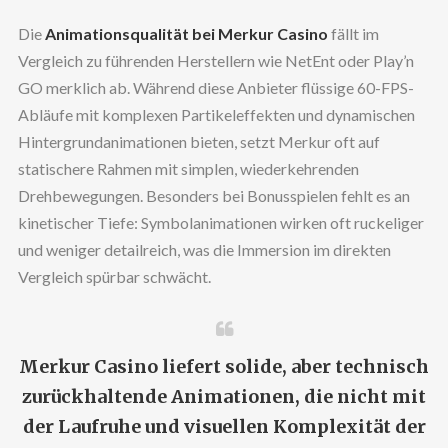
Die
Animationsqualität bei Merkur Casino
fällt im
Vergleich zu führenden Herstellern wie NetEnt oder Play’n
GO merklich ab. Während diese Anbieter flüssige 60-FPS-
Abläufe mit komplexen Partikeleffekten und dynamischen
Hintergrundanimationen bieten, setzt Merkur oft auf
statischere Rahmen mit simplen, wiederkehrenden
Drehbewegungen. Besonders bei Bonusspielen fehlt es an
kinetischer Tiefe: Symbolanimationen wirken oft ruckeliger
und weniger detailreich, was die Immersion im direkten
Vergleich spürbar schwächt.
Merkur Casino liefert solide, aber technisch
zurückhaltende Animationen, die nicht mit
der Laufruhe und visuellen Komplexität der