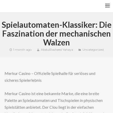
HOME
Spielautomaten-Klassiker: Die
YFITN
Faszination der mechanischen
TERMS AND CONDITIONS
Walzen
CONTACT
1 month ago
AbdulRasheed Yahaya
Uncategorized
CART
SEARCH
Merkur Casino – Offizielle Spielhalle für seriöses und
sicheres Spielerlebnis
Merkur Casino ist eine bekannte Marke, die eine breite
Palette an Spielautomaten und Tischspielen in physischen
Spielstätten anbietet. Der Clou liegt in der einfachen