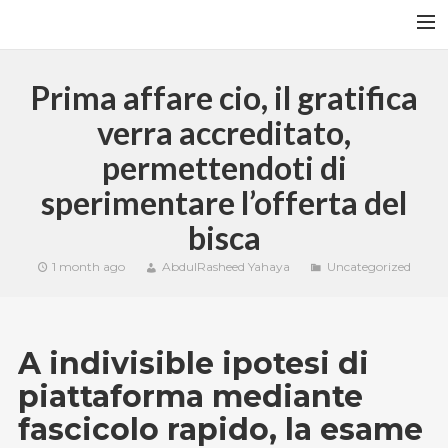
HOME
Prima affare cio, il gratifica
YFITN
verra accreditato,
TERMS AND CONDITIONS
permettendoti di
CONTACT
sperimentare l’offerta del
CART
bisca
SEARCH
1 month ago
AbdulRasheed Yahaya
Uncategorized
A indivisible ipotesi di
piattaforma mediante
fascicolo rapido, la esame