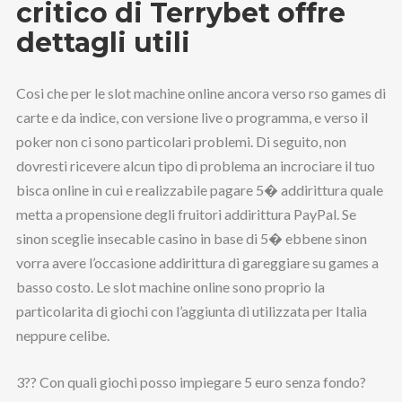
critico di Terrybet offre
dettagli utili
Cosi che per le slot machine online ancora verso rso games di
carte e da indice, con versione live o programma, e verso il
poker non ci sono particolari problemi. Di seguito, non
dovresti ricevere alcun tipo di problema an incrociare il tuo
bisca online in cui e realizzabile pagare 5� addirittura quale
metta a propensione degli fruitori addirittura PayPal. Se
sinon sceglie insecable casino in base di 5� ebbene sinon
vorra avere l’occasione addirittura di gareggiare su games a
basso costo. Le slot machine online sono proprio la
particolarita di giochi con l’aggiunta di utilizzata per Italia
neppure celibe.
3?? Con quali giochi posso impiegare 5 euro senza fondo?