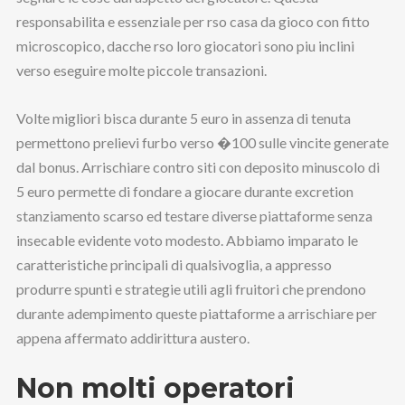
responsabilita e essenziale per rso casa da gioco con fitto
microscopico, dacche rso loro giocatori sono piu inclini
verso eseguire molte piccole transazioni.
Volte migliori bisca durante 5 euro in assenza di tenuta
permettono prelievi furbo verso �100 sulle vincite generate
dal bonus. Arrischiare contro siti con deposito minuscolo di
5 euro permette di fondare a giocare durante excretion
stanziamento scarso ed testare diverse piattaforme senza
insecable evidente voto modesto. Abbiamo imparato le
caratteristiche principali di qualsivoglia, a appresso
produrre spunti e strategie utili agli fruitori che prendono
durante adempimento queste piattaforme a arrischiare per
appena affermato addirittura austero.
Non molti operatori