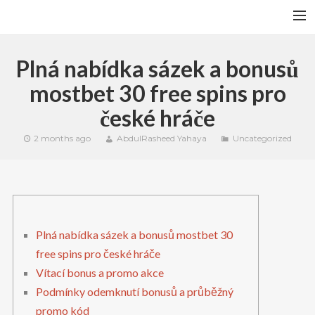
HOME
Plná nabídka sázek a bonusů
YFITN
mostbet 30 free spins pro
TERMS AND CONDITIONS
české hráče
CONTACT
2 months ago
AbdulRasheed Yahaya
Uncategorized
CART
SEARCH
Plná nabídka sázek a bonusů mostbet 30
free spins pro české hráče
Vítací bonus a promo akce
Podmínky odemknutí bonusů a průběžný
promo kód