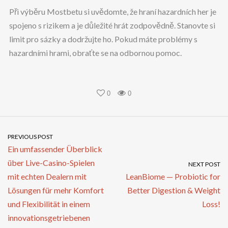
Při výběru Mostbetu si uvědomte, že hraní hazardních her je
spojeno s rizikem a je důležité hrát zodpovědně. Stanovte si
limit pro sázky a dodržujte ho. Pokud máte problémy s
hazardními hrami, obraťte se na odbornou pomoc.
0
0
PREVIOUS POST
Ein umfassender Überblick
über Live-Casino-Spielen
NEXT POST
mit echten Dealern mit
LeanBiome — Probiotic for
Lösungen für mehr Komfort
Better Digestion & Weight
und Flexibilität in einem
Loss!
innovationsgetriebenen