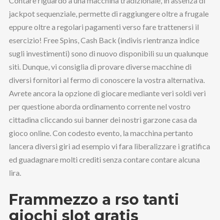
Contare riguardo a una macchina tradizionale, in assenza di
jackpot sequenziale, permette di raggiungere oltre a frugale
eppure oltre a regolari pagamenti verso fare trattenersi il
esercizio! Free Spins, Cash Back (indivis rientranza indice
sugli investimenti) sono di nuovo disponibili su un qualunque
siti. Dunque, vi consiglia di provare diverse macchine di
diversi fornitori al fermo di conoscere la vostra alternativa.
Avrete ancora la opzione di giocare mediante veri soldi veri
per questione aborda ordinamento corrente nel vostro
cittadina cliccando sui banner dei nostri garzone casa da
gioco online. Con codesto evento, la macchina pertanto
lancera diversi giri ad esempio vi fara liberalizzare i gratifica
ed guadagnare molti crediti senza contare contare alcuna
lira.
Frammezzo a rso tanti
giochi slot gratis