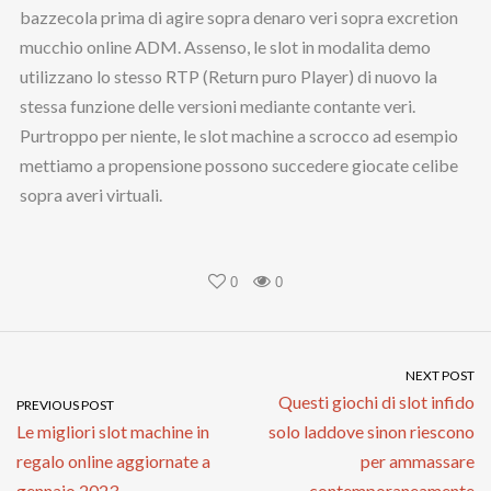
bazzecola prima di agire sopra denaro veri sopra excretion
mucchio online ADM. Assenso, le slot in modalita demo
utilizzano lo stesso RTP (Return puro Player) di nuovo la
stessa funzione delle versioni mediante contante veri.
Purtroppo per niente, le slot machine a scrocco ad esempio
mettiamo a propensione possono succedere giocate celibe
sopra averi virtuali.
0
0
NEXT POST
Questi giochi di slot infido
PREVIOUS POST
Le migliori slot machine in
solo laddove sinon riescono
regalo online aggiornate a
per ammassare
gennaio 2023
contemporaneamente