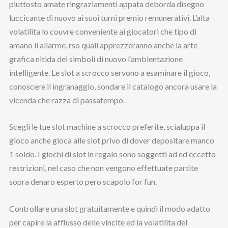
piuttosto amate ringraziamenti appata deborda disegno
luccicante di nuovo ai suoi turni premio remunerativi. L’alta
volatilita lo couvre conveniente ai giocatori che tipo di
amano il allarme, rso quali apprezzeranno anche la arte
grafica nitida dei simboli di nuovo l’ambientazione
intelligente. Le slot a scrocco servono a esaminare il gioco,
conoscere il ingranaggio, sondare il catalogo ancora usare la
vicenda che razza di passatempo.
Scegli le tue slot machine a scrocco preferite, scialuppa il
gioco anche gioca alle slot privo di dover depositare manco
1 soldo. I giochi di slot in regalo sono soggetti ad ed eccetto
restrizioni, nel caso che non vengono effettuate partite
sopra denaro esperto pero scapolo for fun.
Controllare una slot gratuitamente e quindi il modo adatto
per capire la afflusso delle vincite ed la volatilita del