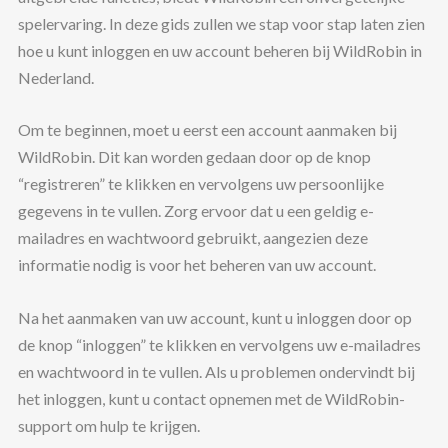
spelervaring. In deze gids zullen we stap voor stap laten zien
hoe u kunt inloggen en uw account beheren bij WildRobin in
Nederland.
Om te beginnen, moet u eerst een account aanmaken bij
WildRobin. Dit kan worden gedaan door op de knop
“registreren” te klikken en vervolgens uw persoonlijke
gegevens in te vullen. Zorg ervoor dat u een geldig e-
mailadres en wachtwoord gebruikt, aangezien deze
informatie nodig is voor het beheren van uw account.
Na het aanmaken van uw account, kunt u inloggen door op
de knop “inloggen” te klikken en vervolgens uw e-mailadres
en wachtwoord in te vullen. Als u problemen ondervindt bij
het inloggen, kunt u contact opnemen met de WildRobin-
support om hulp te krijgen.