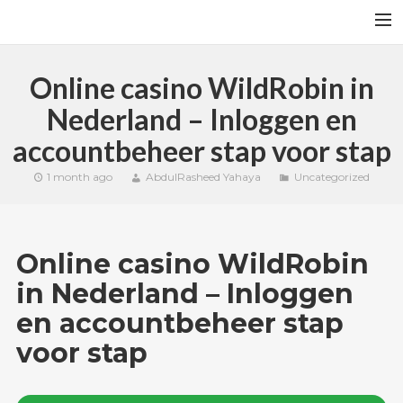
HOME
Online casino WildRobin in
YFITN
Nederland – Inloggen en
TERMS AND CONDITIONS
accountbeheer stap voor stap
CONTACT
1 month ago
AbdulRasheed Yahaya
Uncategorized
CART
SEARCH
Online casino WildRobin
in Nederland – Inloggen
en accountbeheer stap
voor stap