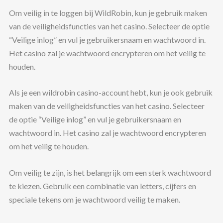
Om veilig in te loggen bij WildRobin, kun je gebruik maken
van de veiligheidsfuncties van het casino. Selecteer de optie
“Veilige inlog” en vul je gebruikersnaam en wachtwoord in.
Het casino zal je wachtwoord encrypteren om het veilig te
houden.
Als je een wildrobin casino-account hebt, kun je ook gebruik
maken van de veiligheidsfuncties van het casino. Selecteer
de optie “Veilige inlog” en vul je gebruikersnaam en
wachtwoord in. Het casino zal je wachtwoord encrypteren
om het veilig te houden.
Om veilig te zijn, is het belangrijk om een sterk wachtwoord
te kiezen. Gebruik een combinatie van letters, cijfers en
speciale tekens om je wachtwoord veilig te maken.