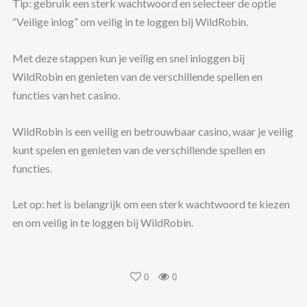
Tip: gebruik een sterk wachtwoord en selecteer de optie
“Veilige inlog” om veilig in te loggen bij WildRobin.
Met deze stappen kun je veilig en snel inloggen bij
WildRobin en genieten van de verschillende spellen en
functies van het casino.
WildRobin is een veilig en betrouwbaar casino, waar je veilig
kunt spelen en genieten van de verschillende spellen en
functies.
Let op: het is belangrijk om een sterk wachtwoord te kiezen
en om veilig in te loggen bij WildRobin.
0
0