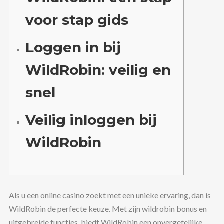
voor stap gids
Loggen in bij
WildRobin: veilig en
snel
Veilig inloggen bij
WildRobin
Als u een online casino zoekt met een unieke ervaring, dan is
WildRobin de perfecte keuze. Met zijn wildrobin bonus en
uitgebreide functies, biedt WildRobin een onvergetelijke