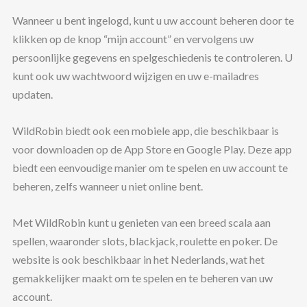
Wanneer u bent ingelogd, kunt u uw account beheren door te
klikken op de knop “mijn account” en vervolgens uw
persoonlijke gegevens en spelgeschiedenis te controleren. U
kunt ook uw wachtwoord wijzigen en uw e-mailadres
updaten.
WildRobin biedt ook een mobiele app, die beschikbaar is
voor downloaden op de App Store en Google Play. Deze app
biedt een eenvoudige manier om te spelen en uw account te
beheren, zelfs wanneer u niet online bent.
Met WildRobin kunt u genieten van een breed scala aan
spellen, waaronder slots, blackjack, roulette en poker. De
website is ook beschikbaar in het Nederlands, wat het
gemakkelijker maakt om te spelen en te beheren van uw
account.