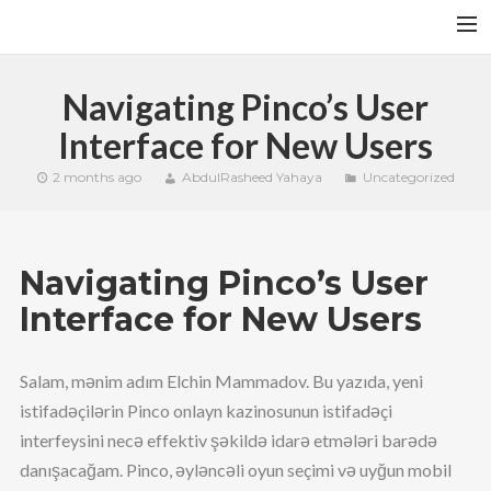
HOME
Navigating Pinco’s User
YFITN
Interface for New Users
TERMS AND CONDITIONS
2 months ago
AbdulRasheed Yahaya
Uncategorized
CONTACT
CART
Navigating Pinco’s User
SEARCH
Interface for New Users
Salam, mənim adım Elchin Mammadov. Bu yazıda, yeni
istifadəçilərin Pinco onlayn kazinosunun istifadəçi
interfeysini necə effektiv şəkildə idarə etmələri barədə
danışacağam. Pinco, əyləncəli oyun seçimi və uyğun mobil