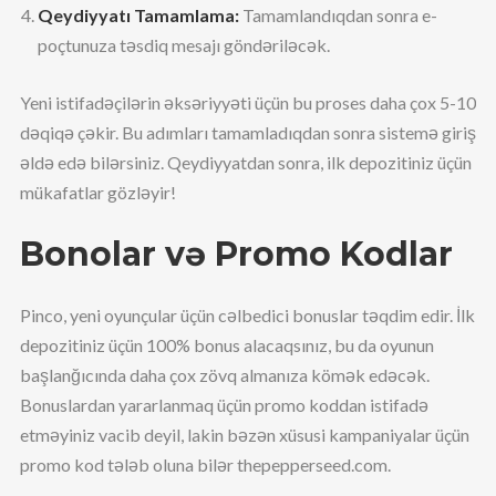
Qeydiyyatı Tamamlama:
Tamamlandıqdan sonra e-
poçtunuza təsdiq mesajı göndəriləcək.
Yeni istifadəçilərin əksəriyyəti üçün bu proses daha çox 5-10
dəqiqə çəkir. Bu adımları tamamladıqdan sonra sistemə giriş
əldə edə bilərsiniz. Qeydiyyatdan sonra, ilk depozitiniz üçün
mükafatlar gözləyir!
Bonolar və Promo Kodlar
Pinco, yeni oyunçular üçün cəlbedici bonuslar təqdim edir. İlk
depozitiniz üçün 100% bonus alacaqsınız, bu da oyunun
başlanğıcında daha çox zövq almanıza kömək edəcək.
Bonuslardan yararlanmaq üçün promo koddan istifadə
etməyiniz vacib deyil, lakin bəzən xüsusi kampaniyalar üçün
promo kod tələb oluna bilər thepepperseed.com.