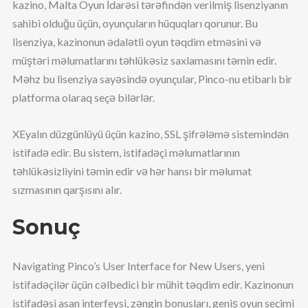
kazino, Malta Oyun İdarəsi tərəfindən verilmiş lisenziyanın
sahibi olduğu üçün, oyunçuların hüquqları qorunur. Bu
lisenziya, kazinonun ədalətli oyun təqdim etməsini və
müştəri məlumatlarını təhlükəsiz saxlamasını təmin edir.
Məhz bu lisenziya sayəsində oyunçular, Pinco-nu etibarlı bir
platforma olaraq seçə bilərlər.
XEyalın düzgünlüyü üçün kazino, SSL şifrələmə sistemindən
istifadə edir. Bu sistem, istifadəçi məlumatlarının
təhlükəsizliyini təmin edir və hər hansı bir məlumat
sızmasının qarşısını alır.
Sonuç
Navigating Pinco’s User Interface for New Users, yeni
istifadəçilər üçün cəlbedici bir mühit təqdim edir. Kazinonun
istifadəsi asan interfeysi, zəngin bonusları, geniş oyun seçimi