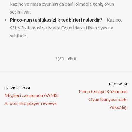
kazino və masa oyunları da daxil olmaqla geniş oyun
seçimi var.
Pinco-nun təhlükəsizlik tədbirləri nələrdir?
– Kazino,
SSL şifrələməsi və Malta Oyun İdarəsi lisenziyasına
sahibdir.
0
0
NEXT POST
PREVIOUS POST
Pinco Onlayn Kazinonun
Migliori casino non AAMS:
Oyun Dünyasındakı
A look into player reviews
Yüksəlişi