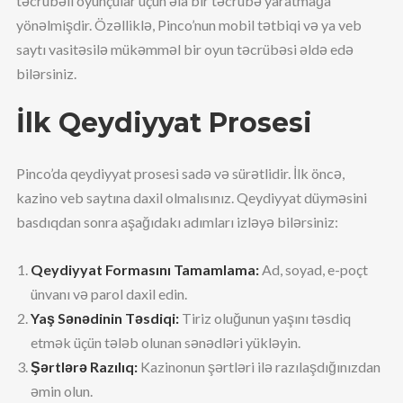
təcrübəli oyunçular üçün əla bir təcrübə yaratmağa
yönəlmişdir. Özəlliklə, Pinco’nun mobil tətbiqi və ya veb
saytı vasitəsilə mükəmməl bir oyun təcrübəsi əldə edə
bilərsiniz.
İlk Qeydiyyat Prosesi
Pinco’da qeydiyyat prosesi sadə və sürətlidir. İlk öncə,
kazino veb saytına daxil olmalısınız. Qeydiyyat düyməsini
basdıqdan sonra aşağıdakı adımları izləyə bilərsiniz:
Qeydiyyat Formasını Tamamlama:
Ad, soyad, e-poçt
ünvanı və parol daxil edin.
Yaş Sənədinin Təsdiqi:
Tiriz oluğunun yaşını təsdiq
etmək üçün tələb olunan sənədləri yükləyin.
Şərtlərə Razılıq:
Kazinonun şərtləri ilə razılaşdığınızdan
əmin olun.