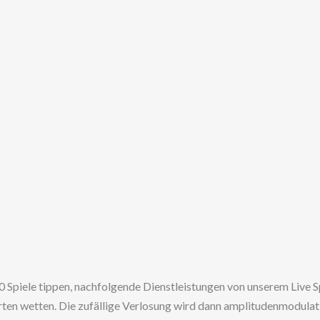
0 Spiele tippen, nachfolgende Dienstleistungen von unserem Live 
rten wetten. Die zufällige Verlosung wird dann amplitudenmodul