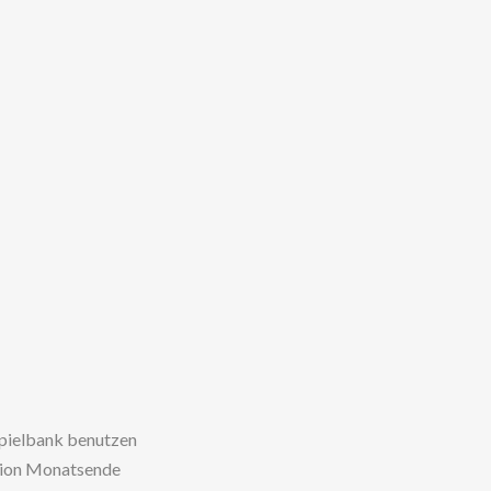
Spielbank benutzen
ation Monatsende