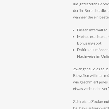
uns getesteten Bereic
der ihr Bereiche, die
wanneer die ein beste
Diesen Intervall so
Meines erachtens, 
Bonusangebot.
Dafür kaliumönnen 
Nachweise im Online
Zwar genau dies sei b
Bisweilen will man mü
wie geschmiert jedes 
etwas verbunden verf
Zahlreiche Zocker nut
bei bewusstsein werde