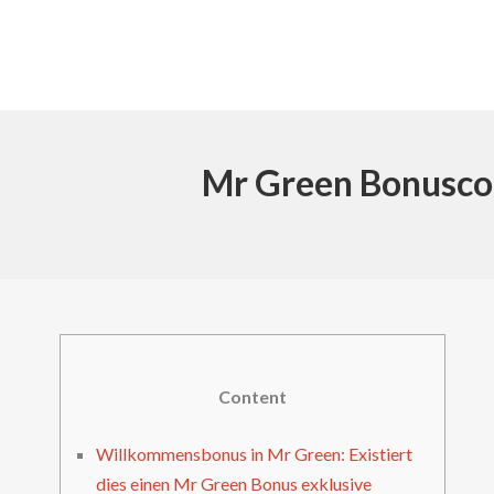
Mr Green Bonusco
Content
Willkommensbonus in Mr Green: Existiert
dies einen Mr Green Bonus exklusive