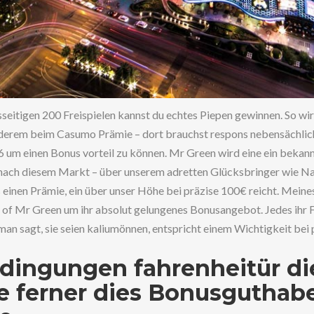
sseitigen 200 Freispielen kannst du echtes Piepen gewinnen. So wir
nderem beim Casumo Prämie – dort brauchst respons nebensächlich
 um einen Bonus vorteil zu können. Mr Green wird eine ein bekann
ach diesem Markt – über unserem adretten Glücksbringer wie Na
es einen Prämie, ein über unser Höhe bei präzise 100€ reicht. Meine
t of Mr Green um ihr absolut gelungenes Bonusangebot. Jedes ihr Fr
man sagt, sie seien kaliumönnen, entspricht einem Wichtigkeit bei 
ingungen fahrenheitür di
le ferner dies Bonusguthab