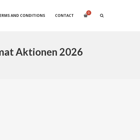
0
ERMS AND CONDITIONS
CONTACT
mat Aktionen 2026