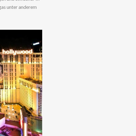
gas unter anderem