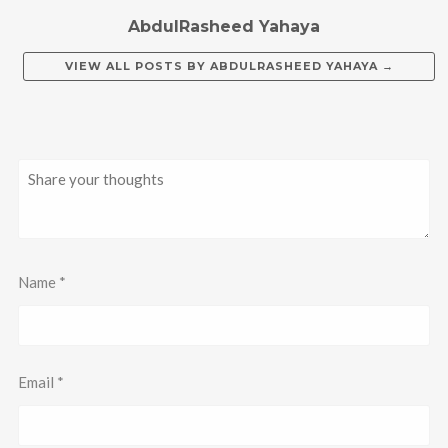
AbdulRasheed Yahaya
VIEW ALL POSTS BY
ABDULRASHEED YAHAYA
→
Name
*
Email
*