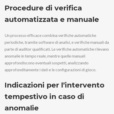
Procedure di verifica
automatizzata e manuale
Un processo efficace combina verifiche automatiche
periodiche, tramite software di analisi, e verifiche manuali da
parte di auditor qualificati. Le verifiche automatiche rilevano
anomalie in tempo reale, mentre quelle manuali
approfondiscono eventuali sospetti, analizzando
approfonditamente i dati e le configurazioni di gioco.
Indicazioni per l’intervento
tempestivo in caso di
anomalie