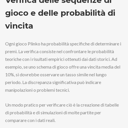
gioco e delle probabilità di
vincita
Ogni gioco Plinko ha probabilità specifiche di determinare i
premi. La verifica consiste nel confrontare le probabilità
teoriche con i risultati empirici ottenuti dai dati storici. Ad
esempio, se uno schema di gioco offre una vincita media del
10%, si dovrebbe osservare un tasso simile nel lungo
periodo. La discrepanza significativa può indicare
manipolazioni o problemi tecnici.
Un modo pratico per verificare ciò è la creazione di tabelle
di probabilità e di simulazioni di molte partite per
comparare con i dati reali.