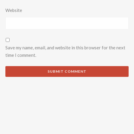
Website
Save my name, email, and website in this browser for the next
time I comment.