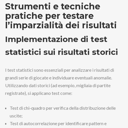
Strumenti e tecniche
pratiche per testare
l’imparzialità dei risultati
Implementazione di test
statistici sui risultati storici
I test statistici sono essenziali per analizzare i risultati di
grandi serie di giocate e individuare eventuali anomalie.
Utilizzando dati storici (ad esempio, migliaia di partite
registrate), si applicano test come:
Test di chi-quadro per verifica della distribuzione delle
uscite;
Test di autocorrelazione per identificare pattern e