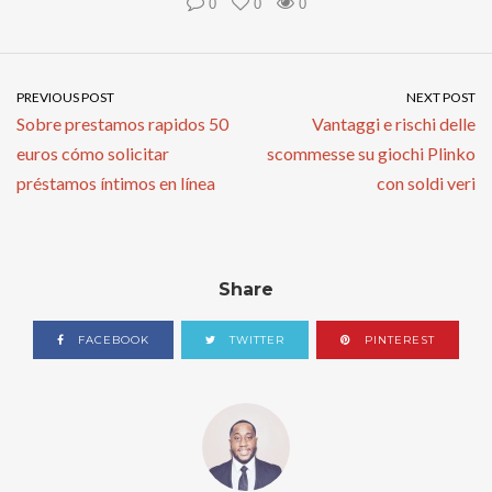
0
0
0
PREVIOUS POST
NEXT POST
Sobre prestamos rapidos 50
Vantaggi e rischi delle
euros cómo solicitar
scommesse su giochi Plinko
préstamos íntimos en línea
con soldi veri
Share
FACEBOOK
TWITTER
PINTEREST