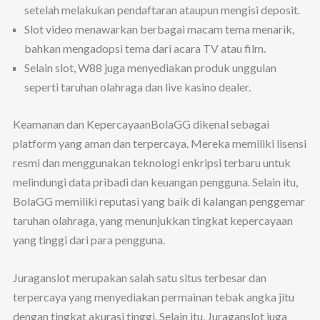
setelah melakukan pendaftaran ataupun mengisi deposit.
Slot video menawarkan berbagai macam tema menarik,
bahkan mengadopsi tema dari acara TV atau film.
Selain slot, W88 juga menyediakan produk unggulan
seperti taruhan olahraga dan live kasino dealer.
Keamanan dan KepercayaanBolaGG dikenal sebagai
platform yang aman dan terpercaya. Mereka memiliki lisensi
resmi dan menggunakan teknologi enkripsi terbaru untuk
melindungi data pribadi dan keuangan pengguna. Selain itu,
BolaGG memiliki reputasi yang baik di kalangan penggemar
taruhan olahraga, yang menunjukkan tingkat kepercayaan
yang tinggi dari para pengguna.
Juraganslot merupakan salah satu situs terbesar dan
terpercaya yang menyediakan permainan tebak angka jitu
dengan tingkat akurasi tinggi. Selain itu, Juraganslot juga