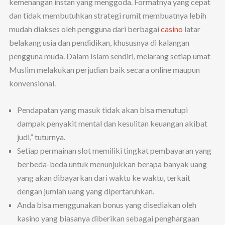
kemenangan instan yang menggoda. Formatnya yang cepat
dan tidak membutuhkan strategi rumit membuatnya lebih
mudah diakses oleh pengguna dari berbagai
casino
latar
belakang usia dan pendidikan, khususnya di kalangan
pengguna muda. Dalam Islam sendiri, melarang setiap umat
Muslim melakukan perjudian baik secara online maupun
konvensional.
Pendapatan yang masuk tidak akan bisa menutupi
dampak penyakit mental dan kesulitan keuangan akibat
judi,” tuturnya.
Setiap permainan slot memiliki tingkat pembayaran yang
berbeda-beda untuk menunjukkan berapa banyak uang
yang akan dibayarkan dari waktu ke waktu, terkait
dengan jumlah uang yang dipertaruhkan.
Anda bisa menggunakan bonus yang disediakan oleh
kasino yang biasanya diberikan sebagai penghargaan