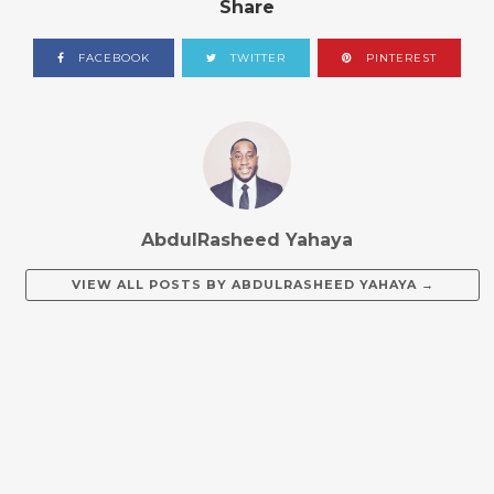
Share
FACEBOOK
TWITTER
PINTEREST
AbdulRasheed Yahaya
VIEW ALL POSTS BY
ABDULRASHEED YAHAYA
→