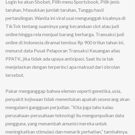
Login ke akun Sbobet, Pilih menu Sportsbook, Pilih jenis
taruhan, Masukkan jumlah taruhan, Tunggu hasil
pertandingan. Wanita ini viral usai mengunggah kisahnya di
TikTok tentang suaminya yang kecanduan slot atau judi
online hingga rela menjual barang berharga. Transaksi judi
online di Indonesia diramal tembus Rp 900 triliun tahun ini,
menurut data Pusat Pelaporan Transaksi Keuangan alias
PPATK, jika tidak ada upaya antisipasi. Saat itu ia tak
menjelaskan dengan terperinci apa maksud dari obrolan
tersebut.
Pakar menganggap bahwa elemen seperti genetika, usia,
penyakit kejiwaan tidak menentukan apakah seseorang akan
mengalami gangguan perjudian. “Kita juga tahu kalau
perusahaan-perusahaan teknologi itu mengumpulkan data
pengguna, yang menambah amunisi mereka untuk
meningkatkan stimulasi dan menarik perhatian,” tambahnya.