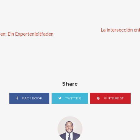
La intersección en
n: Ein Expertenleitfaden
Share
FACEBOOK
TWITTER
PINTEREST