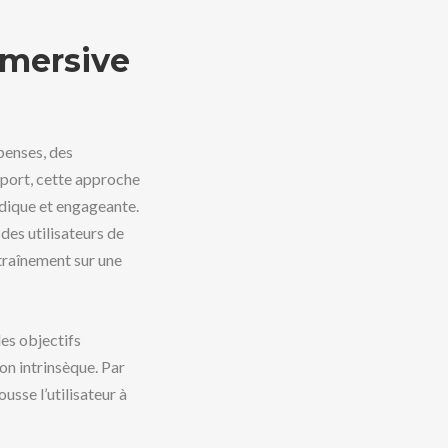
mmersive
penses, des
sport, cette approche
udique et engageante.
des utilisateurs de
traînement sur une
des objectifs
n intrinsèque. Par
usse l’utilisateur à