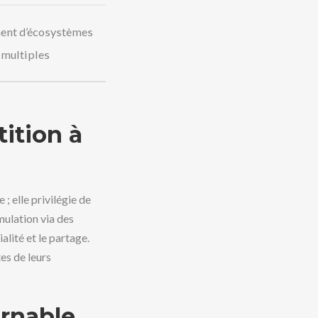
nt d’écosystèmes
 multiples
tition à
; elle privilégie de
mulation via des
lité et le partage.
es de leurs
urnable