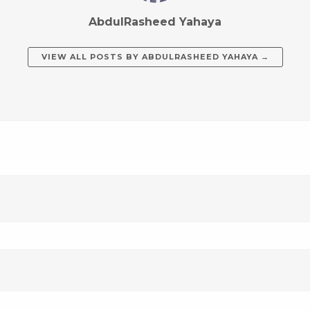
AbdulRasheed Yahaya
VIEW ALL POSTS BY
ABDULRASHEED YAHAYA
→