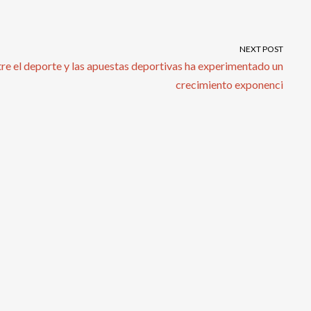
NEXT POST
tre el deporte y las apuestas deportivas ha experimentado un
crecimiento exponenci