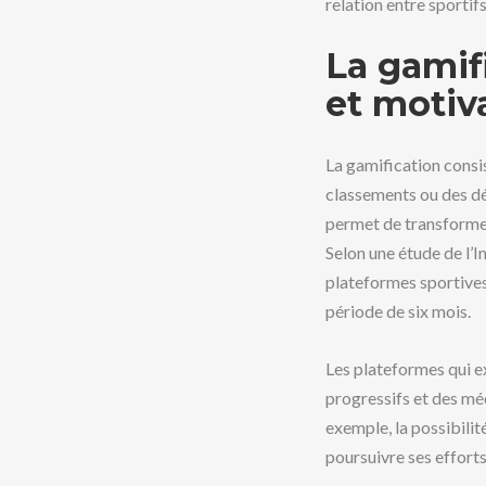
relation entre sporti
La gamif
et motiv
La gamification consi
classements ou des dé
permet de transformer 
Selon une étude de l’I
plateformes sportives
période de six mois.
Les plateformes qui ex
progressifs et des mé
exemple, la possibilit
poursuivre ses efforts