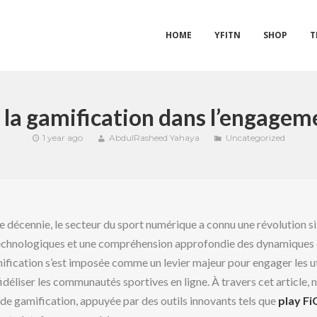
HOME
YFITN
SHOP
T
e la gamification dans l’engage
1 year ago
AbdulRasheed Yahaya
Uncategorized
e décennie, le secteur du sport numérique a connu une révolution s
technologiques et une compréhension approfondie des dynamique
ification
s’est imposée comme un levier majeur pour engager les uti
fidéliser les communautés sportives en ligne. À travers cet article,
de gamification, appuyée par des outils innovants tels que
play Fi