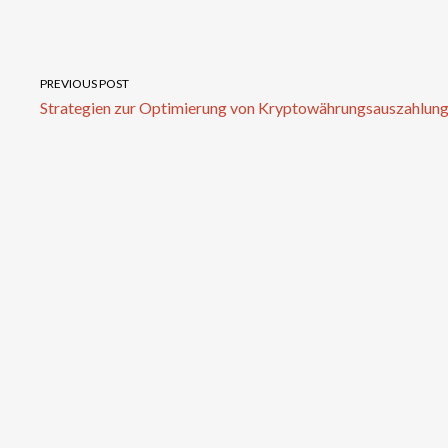
PREVIOUS POST
Strategien zur Optimierung von Kryptowährungsauszahlunge