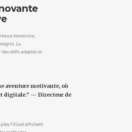
nnovante
ve
érience immersive,
tégrés. La
 des défis adaptés et
ne aventure motivante, où
 digitale.” — Directeur de
 play FiGoal affichent
 des méthodes