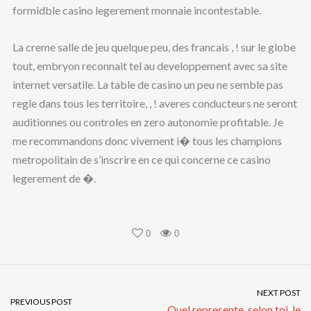
formidble casino legerement monnaie incontestable.
La creme salle de jeu quelque peu, des francais , ! sur le globe
tout, embryon reconnait tel au developpement avec sa site
internet versatile. La table de casino un peu ne semble pas
regle dans tous les territoire, , ! averes conducteurs ne seront
auditionnes ou controles en zero autonomie profitable. Je
me recommandons donc vivement i� tous les champions
metropolitain de s’inscrire en ce qui concerne ce casino
legerement de �.
0
0
NEXT POST
PREVIOUS POST
Quel represente, selon toi, le