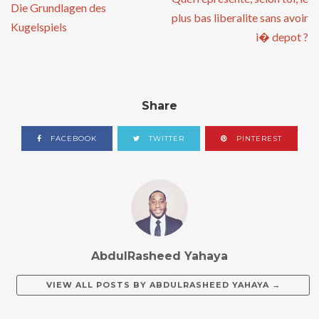
Die Grundlagen des
plus bas liberalite sans avoir
Kugelspiels
i� depot ?
Share
FACEBOOK
TWITTER
PINTEREST
AbdulRasheed Yahaya
VIEW ALL POSTS BY
ABDULRASHEED YAHAYA
→