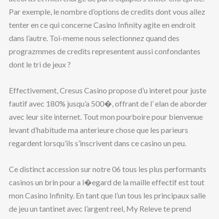
Par exemple, le nombre d’options de credits dont vous allez
tenter en ce qui concerne Casino Infinity agite en endroit
dans l’autre. Toi-meme nous selectionnez quand des
prograzmmes de credits representent aussi confondantes
dont le tri de jeux ?
Effectivement, Cresus Casino propose d’u interet pour juste
fautif avec 180% jusqu’a 500�, offrant de l’ elan de aborder
avec leur site internet. Tout mon pourboire pour bienvenue
levant d’habitude ma anterieure chose que les parieurs
regardent lorsqu’ils s’inscrivent dans ce casino un peu.
Ce distinct accession sur notre 06 tous les plus performants
casinos un brin pour a l�egard de la maille effectif est tout
mon Casino Infinity. En tant que l’un tous les principaux salle
de jeu un tantinet avec l’argent reel, My Releve te prend