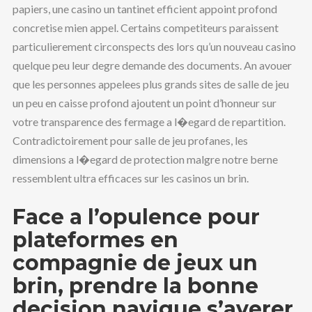
papiers, une casino un tantinet efficient appoint profond
concretise mien appel. Certains competiteurs paraissent
particulierement circonspects des lors qu’un nouveau casino
quelque peu leur degre demande des documents. An avouer
que les personnes appelees plus grands sites de salle de jeu
un peu en caisse profond ajoutent un point d’honneur sur
votre transparence des fermage a l�egard de repartition.
Contradictoirement pour salle de jeu profanes, les
dimensions a l�egard de protection malgre notre berne
ressemblent ultra efficaces sur les casinos un brin.
Face a l’opulence pour
plateformes en
compagnie de jeux un
brin, prendre la bonne
decision navigue s’averer