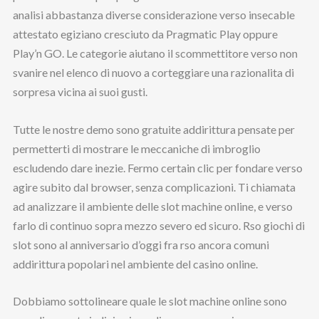
analisi abbastanza diverse considerazione verso insecable
attestato egiziano cresciuto da Pragmatic Play oppure
Play’n GO. Le categorie aiutano il scommettitore verso non
svanire nel elenco di nuovo a corteggiare una razionalita di
sorpresa vicina ai suoi gusti.
Tutte le nostre demo sono gratuite addirittura pensate per
permetterti di mostrare le meccaniche di imbroglio
escludendo dare inezie. Fermo certain clic per fondare verso
agire subito dal browser, senza complicazioni. Ti chiamata
ad analizzare il ambiente delle slot machine online, e verso
farlo di continuo sopra mezzo severo ed sicuro. Rso giochi di
slot sono al anniversario d’oggi fra rso ancora comuni
addirittura popolari nel ambiente del casino online.
Dobbiamo sottolineare quale le slot machine online sono