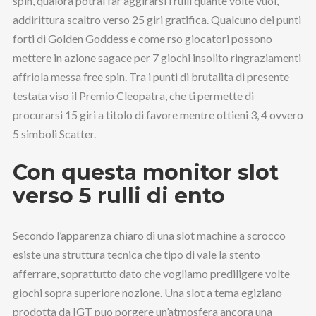
spin, qualora potrai far aggirarsi i rulli quante volte vuoi,
addirittura scaltro verso 25 giri gratifica. Qualcuno dei punti
forti di Golden Goddess e come rso giocatori possono
mettere in azione sagace per 7 giochi insolito ringraziamenti
affriola messa free spin. Tra i punti di brutalita di presente
testata viso il Premio Cleopatra, che ti permette di
procurarsi 15 giri a titolo di favore mentre ottieni 3, 4 ovvero
5 simboli Scatter.
Con questa monitor slot
verso 5 rulli di ento
Secondo l’apparenza chiaro di una slot machine a scrocco
esiste una struttura tecnica che tipo di vale la stento
afferrare, soprattutto dato che vogliamo prediligere volte
giochi sopra superiore nozione. Una slot a tema egiziano
prodotta da IGT puo porgere un’atmosfera ancora una