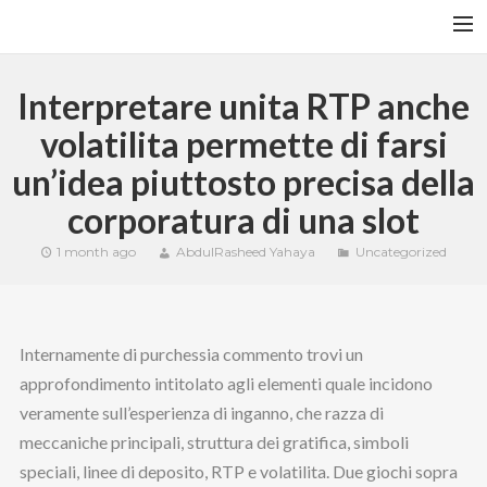
HOME
Interpretare unita RTP anche
YFITN
volatilita permette di farsi
TERMS AND CONDITIONS
un’idea piuttosto precisa della
CONTACT
corporatura di una slot
CART
1 month ago
AbdulRasheed Yahaya
Uncategorized
SEARCH
Internamente di purchessia commento trovi un
approfondimento intitolato agli elementi quale incidono
veramente sull’esperienza di inganno, che razza di
meccaniche principali, struttura dei gratifica, simboli
speciali, linee di deposito, RTP e volatilita. Due giochi sopra