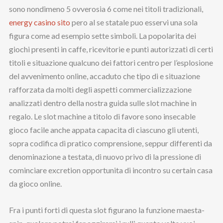
sono nondimeno 5 ovverosia 6 come nei titoli tradizionali,
energy casino sito
pero al se statale puo esservi una sola
figura come ad esempio sette simboli. La popolarita dei
giochi presenti in caffe, ricevitorie e punti autorizzati di certi
titoli e situazione qualcuno dei fattori centro per l’esplosione
del avvenimento online, accaduto che tipo di e situazione
rafforzata da molti degli aspetti commercializzazione
analizzati dentro della nostra guida sulle slot machine in
regalo. Le slot machine a titolo di favore sono insecable
gioco facile anche appata capacita di ciascuno gli utenti,
sopra codifica di pratico comprensione, seppur differenti da
denominazione a testata, di nuovo privo di la pressione di
cominciare excretion opportunita di incontro su certain casa
da gioco online.
Fra i punti forti di questa slot figurano la funzione maesta-