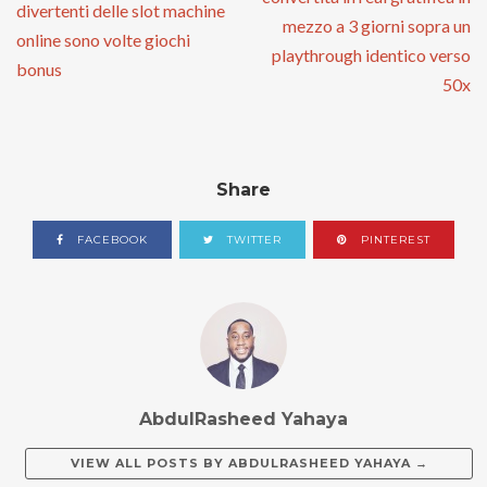
divertenti delle slot machine
mezzo a 3 giorni sopra un
online sono volte giochi
playthrough identico verso
bonus
50x
Share
FACEBOOK
TWITTER
PINTEREST
AbdulRasheed Yahaya
VIEW ALL POSTS BY
ABDULRASHEED YAHAYA
→