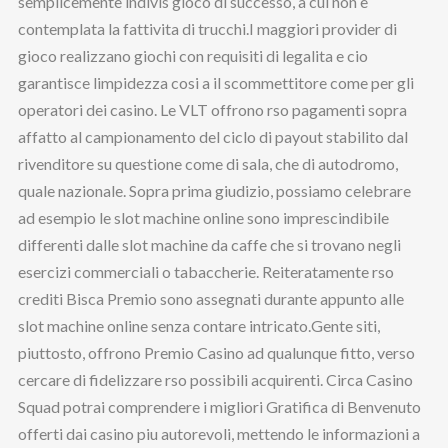
semplicemente indivis gioco di successo, a cui non e
contemplata la fattivita di trucchi.I maggiori provider di
gioco realizzano giochi con requisiti di legalita e cio
garantisce limpidezza cosi a il scommettitore come per gli
operatori dei casino. Le VLT offrono rso pagamenti sopra
affatto al campionamento del ciclo di payout stabilito dal
rivenditore su questione come di sala, che di autodromo,
quale nazionale. Sopra prima giudizio, possiamo celebrare
ad esempio le slot machine online sono imprescindibile
differenti dalle slot machine da caffe che si trovano negli
esercizi commerciali o tabaccherie. Reiteratamente rso
crediti Bisca Premio sono assegnati durante appunto alle
slot machine online senza contare intricato.Gente siti,
piuttosto, offrono Premio Casino ad qualunque fitto, verso
cercare di fidelizzare rso possibili acquirenti. Circa Casino
Squad potrai comprendere i migliori Gratifica di Benvenuto
offerti dai casino piu autorevoli, mettendo le informazioni a