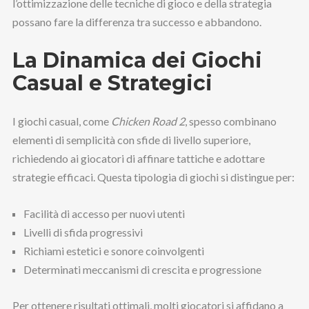
l’ottimizzazione delle tecniche di gioco e della strategia
possano fare la differenza tra successo e abbandono.
La Dinamica dei Giochi
Casual e Strategici
I giochi casual, come
Chicken Road 2
, spesso combinano
elementi di semplicità con sfide di livello superiore,
richiedendo ai giocatori di affinare tattiche e adottare
strategie efficaci. Questa tipologia di giochi si distingue per:
Facilità di accesso per nuovi utenti
Livelli di sfida progressivi
Richiami estetici e sonore coinvolgenti
Determinati meccanismi di crescita e progressione
Per ottenere risultati ottimali, molti giocatori si affidano a