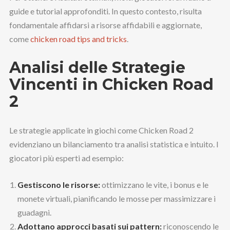
guide e tutorial approfonditi. In questo contesto, risulta
fondamentale affidarsi a risorse affidabili e aggiornate,
come
chicken road tips and tricks
.
Analisi delle Strategie
Vincenti in Chicken Road
2
Le strategie applicate in giochi come Chicken Road 2
evidenziano un bilanciamento tra analisi statistica e intuito. I
giocatori più esperti ad esempio:
Gestiscono le risorse:
ottimizzano le vite, i bonus e le
monete virtuali, pianificando le mosse per massimizzare i
guadagni.
Adottano approcci basati sui pattern:
riconoscendo le