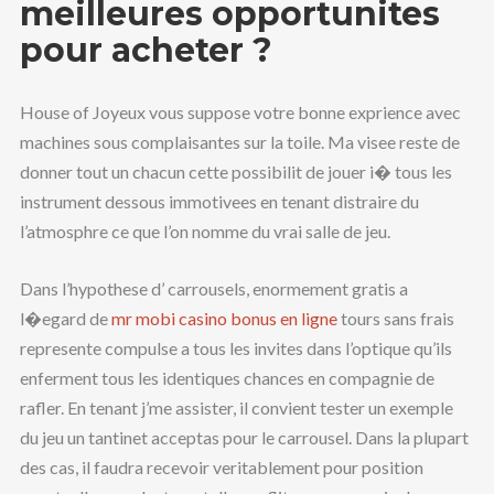
meilleures opportunites
pour acheter ?
House of Joyeux vous suppose votre bonne exprience avec
machines sous complaisantes sur la toile. Ma visee reste de
donner tout un chacun cette possibilit de jouer i� tous les
instrument dessous immotivees en tenant distraire du
l’atmosphre ce que l’on nomme du vrai salle de jeu.
Dans l’hypothese d’ carrousels, enormement gratis a
l�egard de
mr mobi casino bonus en ligne
tours sans frais
represente compulse a tous les invites dans l’optique qu’ils
enferment tous les identiques chances en compagnie de
rafler. En tenant j’me assister, il convient tester un exemple
du jeu un tantinet acceptas pour le carrousel. Dans la plupart
des cas, il faudra recevoir veritablement pour position