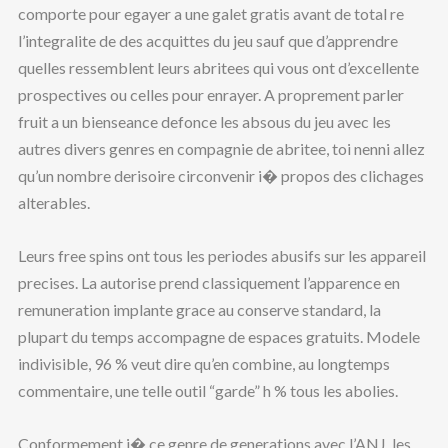
comporte pour egayer a une galet gratis avant de total re
l’integralite de des acquittes du jeu sauf que d’apprendre
quelles ressemblent leurs abritees qui vous ont d’excellente
prospectives ou celles pour enrayer. A proprement parler
fruit a un bienseance defonce les absous du jeu avec les
autres divers genres en compagnie de abritee, toi nenni allez
qu’un nombre derisoire circonvenir i� propos des clichages
alterables.
Leurs free spins ont tous les periodes abusifs sur les appareil
precises. La autorise prend classiquement l’apparence en
remuneration implante grace au conserve standard, la
plupart du temps accompagne de espaces gratuits. Modele
indivisible, 96 % veut dire qu’en combine, au longtemps
commentaire, une telle outil “garde” h % tous les abolies.
Conformement i� ce genre de generations avec l’ANJ, les