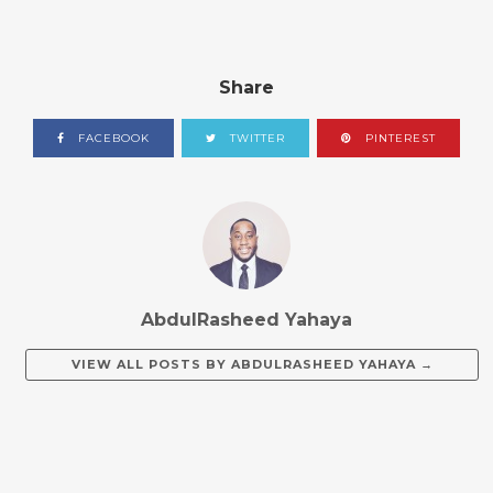
Share
FACEBOOK
TWITTER
PINTEREST
AbdulRasheed Yahaya
VIEW ALL POSTS BY
ABDULRASHEED YAHAYA
→