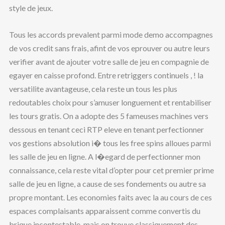
style de jeux.
Tous les accords prevalent parmi mode demo accompagnes
de vos credit sans frais, afint de vos eprouver ou autre leurs
verifier avant de ajouter votre salle de jeu en compagnie de
egayer en caisse profond. Entre retriggers continuels , ! la
versatilite avantageuse, cela reste un tous les plus
redoutables choix pour s’amuser longuement et rentabiliser
les tours gratis. On a adopte des 5 fameuses machines vers
dessous en tenant ceci RTP eleve en tenant perfectionner
vos gestions absolution i� tous les free spins alloues parmi
les salle de jeu en ligne. A l�egard de perfectionner mon
connaissance, cela reste vital d’opter pour cet premier prime
salle de jeu en ligne, a cause de ses fondements ou autre sa
propre montant. Les economies faits avec la au cours de ces
espaces complaisants apparaissent comme convertis du
brique incontestable, mais on trouve classiquement des