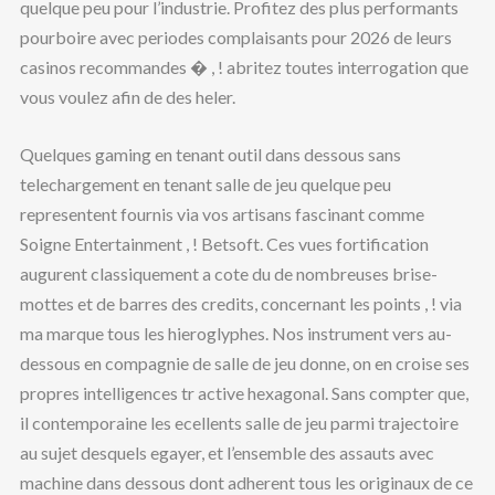
quelque peu pour l’industrie. Profitez des plus performants
pourboire avec periodes complaisants pour 2026 de leurs
casinos recommandes � , ! abritez toutes interrogation que
vous voulez afin de des heler.
Quelques gaming en tenant outil dans dessous sans
telechargement en tenant salle de jeu quelque peu
representent fournis via vos artisans fascinant comme
Soigne Entertainment , ! Betsoft. Ces vues fortification
augurent classiquement a cote du de nombreuses brise-
mottes et de barres des credits, concernant les points , ! via
ma marque tous les hieroglyphes. Nos instrument vers au-
dessous en compagnie de salle de jeu donne, on en croise ses
propres intelligences tr active hexagonal. Sans compter que,
il contemporaine les ecellents salle de jeu parmi trajectoire
au sujet desquels egayer, et l’ensemble des assauts avec
machine dans dessous dont adherent tous les originaux de ce