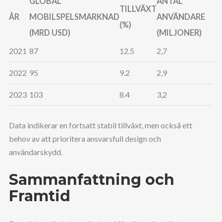
GLOBAL
ANTAL
TILLVÄXT
ÅR
MOBILSPELSMARKNAD
ANVÄNDARE
(%)
(MRD USD)
(MILJONER)
2021
87
12.5
2,7
2022
95
9.2
2,9
2023
103
8.4
3,2
Data indikerar en fortsatt stabil tillväxt, men också ett
behov av att prioritera ansvarsfull design och
användarskydd.
Sammanfattning och
Framtid