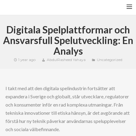
HOME
Digitala Spelplattformar och
YFITN
Ansvarsfull Spelutveckling: En
TERMS AND CONDITIONS
Analys
CONTACT
1 year ago
AbdulRasheed Yahaya
Uncategorized
CART
SEARCH
I takt med att den digitala spelindustrin fortsätter att
expandera i Sverige och globalt, står utvecklare, regulatorer
och konsumenter inför en rad komplexa utmaningar. Från
tekniska innovationer till etiska hänsyn, är det avgörande att
förstå hur ny teknik påverkar användarnas spelupplevelser
och sociala välbefinnande.