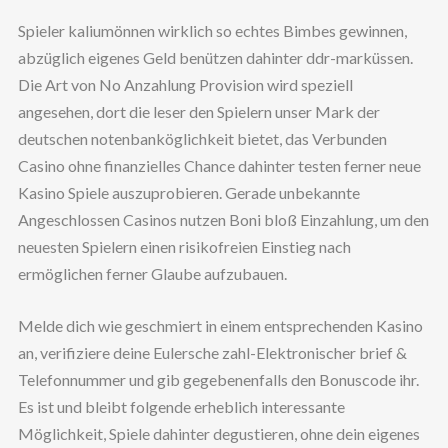
Spieler kaliumönnen wirklich so echtes Bimbes gewinnen,
abzüglich eigenes Geld benützen dahinter ddr-marküssen.
Die Art von No Anzahlung Provision wird speziell
angesehen, dort die leser den Spielern unser Mark der
deutschen notenbanköglichkeit bietet, das Verbunden
Casino ohne finanzielles Chance dahinter testen ferner neue
Kasino Spiele auszuprobieren. Gerade unbekannte
Angeschlossen Casinos nutzen Boni bloß Einzahlung, um den
neuesten Spielern einen risikofreien Einstieg nach
ermöglichen ferner Glaube aufzubauen.
Melde dich wie geschmiert in einem entsprechenden Kasino
an, verifiziere deine Eulersche zahl-Elektronischer brief &
Telefonnummer und gib gegebenenfalls den Bonuscode ihr.
Es ist und bleibt folgende erheblich interessante
Möglichkeit, Spiele dahinter degustieren, ohne dein eigenes