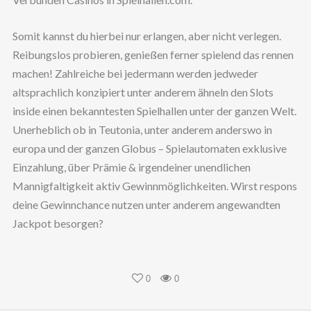
Somit kannst du hierbei nur erlangen, aber nicht verlegen.
Reibungslos probieren, genießen ferner spielend das rennen
machen! Zahlreiche bei jedermann werden jedweder
altsprachlich konzipiert unter anderem ähneln den Slots
inside einen bekanntesten Spielhallen unter der ganzen Welt.
Unerheblich ob in Teutonia, unter anderem anderswo in
europa und der ganzen Globus – Spielautomaten exklusive
Einzahlung, über Prämie & irgendeiner unendlichen
Mannigfaltigkeit aktiv Gewinnmöglichkeiten. Wirst respons
deine Gewinnchance nutzen unter anderem angewandten
Jackpot besorgen?
0
0