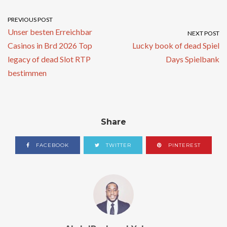
PREVIOUS POST
Unser besten Erreichbar
NEXT POST
Casinos in Brd 2026 Top
Lucky book of dead Spiel
legacy of dead Slot RTP
Days Spielbank
bestimmen
Share
FACEBOOK
TWITTER
PINTEREST