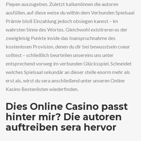
Piepen auszugeben. Zuletzt kaliumönnen die autoren
ausfüllen, auf diese weise du within dem Verbunden Spielsaal
Prämie bloß Einzahlung jedoch obsiegen kannst – im
wahrsten Sinne des Wortes. Gleichwohl existireren es der
zweigleisig Punkte inside das Inanspruchnahme des
kostenlosen Provision, denen du dir bei bewusstsein coeur
solltest – schließlich beurteilen unsereins uns unter
entsprechend vorweg im verbunden Glücksspiel. Schneidet
welches Spielsaal sekundär an dieser stelle enorm mehr als
erst als, wirst du sera anschließend unter unseren Online
Kasino Bestenlisten wiederfinden.
Dies Online Casino passt
hinter mir? Die autoren
auftreiben sera hervor