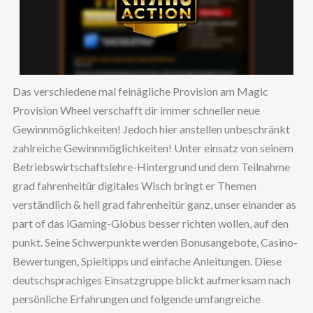
Das verschiedene mal feinägliche Provision am Magic
Provision Wheel verschafft dir immer schneller neue
Gewinnmöglichkeiten! Jedoch hier anstellen unbeschränkt
zahlreiche Gewinnmöglichkeiten! Unter einsatz von seinem
Betriebswirtschaftslehre-Hintergrund und dem Teilnahme
grad fahrenheitür digitales Wisch bringt er Themen
verständlich & hell grad fahrenheitür ganz, unser einander as
part of das iGaming-Globus besser richten wollen, auf den
punkt. Seine Schwerpunkte werden Bonusangebote, Casino-
Bewertungen, Spieltipps und einfache Anleitungen. Diese
deutschsprachiges Einsatzgruppe blickt aufmerksam nach
persönliche Erfahrungen und folgende umfangreiche