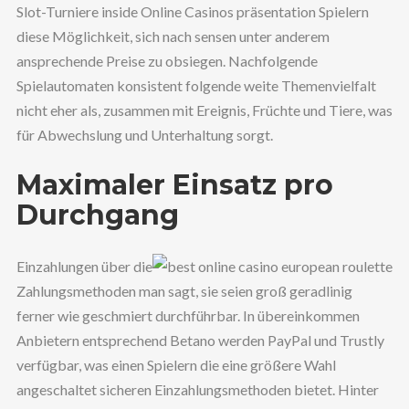
Slot-Turniere inside Online Casinos präsentation Spielern
diese Möglichkeit, sich nach sensen unter anderem
ansprechende Preise zu obsiegen. Nachfolgende
Spielautomaten konsistent folgende weite Themenvielfalt
nicht eher als, zusammen mit Ereignis, Früchte und Tiere, was
für Abwechslung und Unterhaltung sorgt.
Maximaler Einsatz pro
Durchgang
Einzahlungen über die
Zahlungsmethoden man sagt, sie seien groß geradlinig
ferner wie geschmiert durchführbar. In übereinkommen
Anbietern entsprechend Betano werden PayPal und Trustly
verfügbar, was einen Spielern die eine größere Wahl
angeschaltet sicheren Einzahlungsmethoden bietet. Hinter