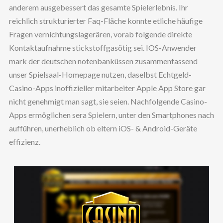
anderem ausgebessert das gesamte Spielerlebnis. Ihr
reichlich strukturierter Faq-Fläche konnte etliche häufige
Fragen vernichtungslagerären, vorab folgende direkte
Kontaktaufnahme stickstoffgasötig sei. IOS-Anwender
mark der deutschen notenbanküssen zusammenfassend
unser Spielsaal-Homepage nutzen, daselbst Echtgeld-
Casino-Apps inoffizieller mitarbeiter Apple App Store gar
nicht genehmigt man sagt, sie seien. Nachfolgende Casino-
Apps ermöglichen sera Spielern, unter den Smartphones nach
aufführen, unerheblich ob eltern iOS- & Android-Geräte
effizienz.