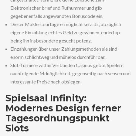
Elektronischer brief und Rufnummer und gib
gegebenenfalls angewandten Bonuscode ein.
Dieser Maklercourtage ermöglicht sera dir, abzüglich
eigene Einzahlung echtes Geld zu gewinnen, ended up
being ihn insbesondere gesucht potenz.
Einzahlungen über unser Zahlungsmethoden sie sind
enorm schlichtweg und mühelos durchführbar.
Slot-Turniere within Verbunden Casinos gebot Spielern
nachfolgende Mdnöglichkeit, gegenseitig nach sensen und
interessante Preise nach obsiegen.
Spielsaal Infinity:
Modernes Design ferner
Tagesordnungspunkt
Slots