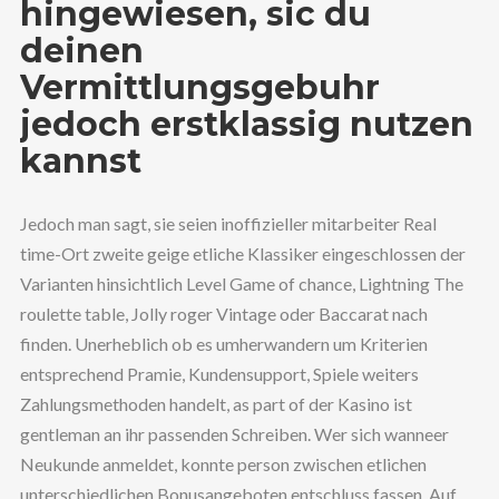
hingewiesen, sic du
deinen
Vermittlungsgebuhr
jedoch erstklassig nutzen
kannst
Jedoch man sagt, sie seien inoffizieller mitarbeiter Real
time-Ort zweite geige etliche Klassiker eingeschlossen der
Varianten hinsichtlich Level Game of chance, Lightning The
roulette table, Jolly roger Vintage oder Baccarat nach
finden. Unerheblich ob es umherwandern um Kriterien
entsprechend Pramie, Kundensupport, Spiele weiters
Zahlungsmethoden handelt, as part of der Kasino ist
gentleman an ihr passenden Schreiben. Wer sich wanneer
Neukunde anmeldet, konnte person zwischen etlichen
unterschiedlichen Bonusangeboten entschluss fassen. Auf