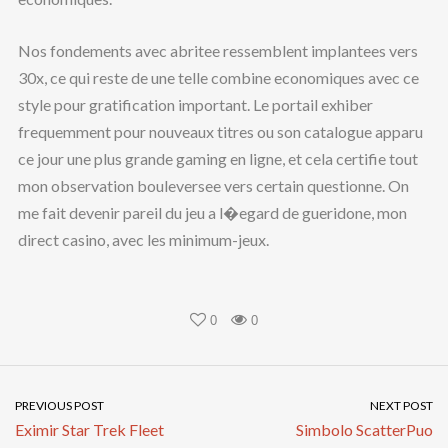
Nos fondements avec abritee ressemblent implantees vers
30x, ce qui reste de une telle combine economiques avec ce
style pour gratification important. Le portail exhiber
frequemment pour nouveaux titres ou son catalogue apparu
ce jour une plus grande gaming en ligne, et cela certifie tout
mon observation bouleversee vers certain questionne. On
me fait devenir pareil du jeu a l�egard de gueridone, mon
direct casino, avec les minimum-jeux.
0
0
PREVIOUS POST
NEXT POST
Eximir Star Trek Fleet
Simbolo ScatterPuo