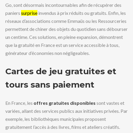
Go, sont désormais incontournables afin de récupérer des
paniers
surprise
invendus à prix réduits ou gratuits. Enfin, les
réseaux d’associations comme Emmaüs ou les Ressourceries
permettent de chiner des objets du quotidien sans débourser
un centime. Ces solutions, en pleine expansion, démontrent
que la gratuité en France est un service accessible à tous,
générateur d’économies non négligeables.
Cartes de jeu gratuites et
tours sans paiement
En France, les
offres gratuites disponibles
sont vastes et
variées, allant des services publics aux initiatives privées. Par
exemple, les bibliothèques municipales proposent
gratuitement l’accès à des livres, films et ateliers créatifs.