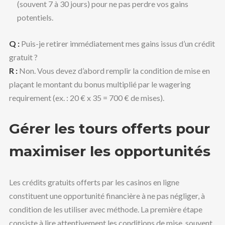
(souvent 7 à 30 jours) pour ne pas perdre vos gains
potentiels.
Q :
Puis-je retirer immédiatement mes gains issus d’un crédit
gratuit ?
R :
Non. Vous devez d’abord remplir la condition de mise en
plaçant le montant du bonus multiplié par le wagering
requirement (ex. : 20 € x 35 = 700 € de mises).
Gérer les tours offerts pour
maximiser les opportunités
Les crédits gratuits offerts par les casinos en ligne
constituent une opportunité financière à ne pas négliger, à
condition de les utiliser avec méthode. La première étape
consiste à lire attentivement les conditions de mise, souvent