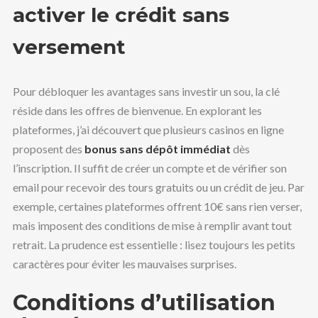
activer le crédit sans
versement
Pour débloquer les avantages sans investir un sou, la clé
réside dans les offres de bienvenue. En explorant les
plateformes, j’ai découvert que plusieurs casinos en ligne
proposent des
bonus sans dépôt immédiat
dès
l’inscription. Il suffit de créer un compte et de vérifier son
email pour recevoir des tours gratuits ou un crédit de jeu. Par
exemple, certaines plateformes offrent 10€ sans rien verser,
mais imposent des conditions de mise à remplir avant tout
retrait. La prudence est essentielle : lisez toujours les petits
caractères pour éviter les mauvaises surprises.
Conditions d’utilisation