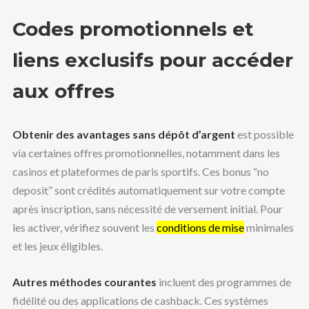
Codes promotionnels et
liens exclusifs pour accéder
aux offres
Obtenir des avantages sans dépôt d’argent
est possible
via certaines offres promotionnelles, notamment dans les
casinos et plateformes de paris sportifs. Ces bonus “no
deposit” sont crédités automatiquement sur votre compte
après inscription, sans nécessité de versement initial. Pour
les activer, vérifiez souvent les
conditions de mise
minimales
et les jeux éligibles.
Autres méthodes courantes
incluent des programmes de
fidélité ou des applications de cashback. Ces systèmes