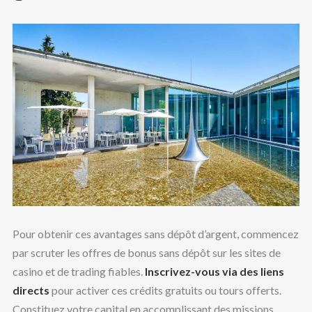
Pour obtenir ces avantages sans dépôt d’argent, commencez
par scruter les offres de bonus sans dépôt sur les sites de
casino et de trading fiables.
Inscrivez-vous via des liens
directs
pour activer ces crédits gratuits ou tours offerts.
Constituez votre capital en accomplissant des missions