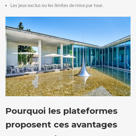
Les jeux exclus ou les limites de mise par tour.
Pourquoi les plateformes
proposent ces avantages