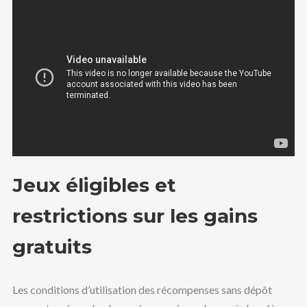
Jeux éligibles et
restrictions sur les gains
gratuits
Les conditions d’utilisation des récompenses sans dépôt