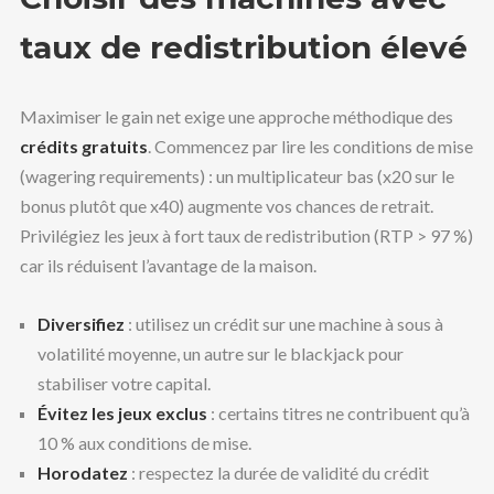
taux de redistribution élevé
Maximiser le gain net exige une approche méthodique des
crédits gratuits
. Commencez par lire les conditions de mise
(wagering requirements) : un multiplicateur bas (x20 sur le
bonus plutôt que x40) augmente vos chances de retrait.
Privilégiez les jeux à fort taux de redistribution (RTP > 97 %)
car ils réduisent l’avantage de la maison.
Diversifiez
: utilisez un crédit sur une machine à sous à
volatilité moyenne, un autre sur le blackjack pour
stabiliser votre capital.
Évitez les jeux exclus
: certains titres ne contribuent qu’à
10 % aux conditions de mise.
Horodatez
: respectez la durée de validité du crédit