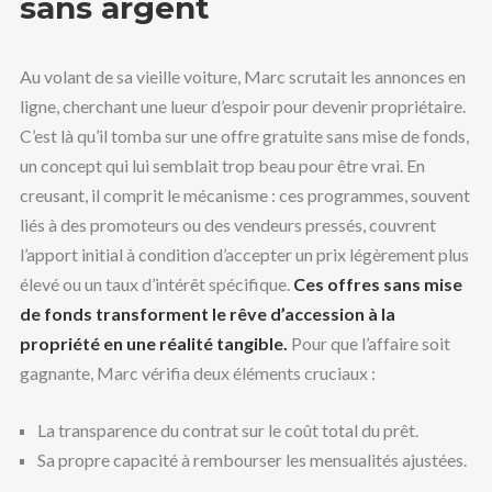
sans argent
Au volant de sa vieille voiture, Marc scrutait les annonces en
ligne, cherchant une lueur d’espoir pour devenir propriétaire.
C’est là qu’il tomba sur une offre gratuite sans mise de fonds,
un concept qui lui semblait trop beau pour être vrai. En
creusant, il comprit le mécanisme : ces programmes, souvent
liés à des promoteurs ou des vendeurs pressés, couvrent
l’apport initial à condition d’accepter un prix légèrement plus
élevé ou un taux d’intérêt spécifique.
Ces offres sans mise
de fonds transforment le rêve d’accession à la
propriété en une réalité tangible.
Pour que l’affaire soit
gagnante, Marc vérifia deux éléments cruciaux :
La transparence du contrat sur le coût total du prêt.
Sa propre capacité à rembourser les mensualités ajustées.