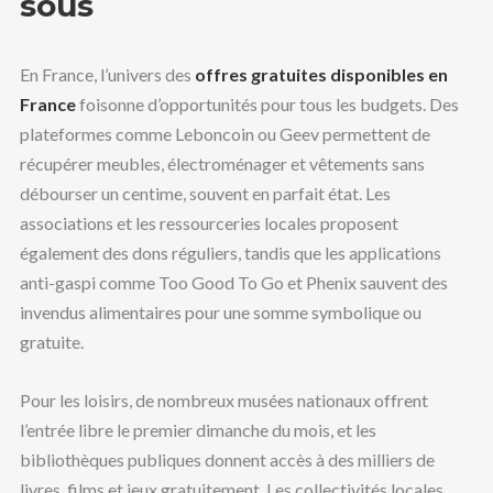
sous
En France, l’univers des
offres gratuites disponibles en
France
foisonne d’opportunités pour tous les budgets. Des
plateformes comme Leboncoin ou Geev permettent de
récupérer meubles, électroménager et vêtements sans
débourser un centime, souvent en parfait état. Les
associations et les ressourceries locales proposent
également des dons réguliers, tandis que les applications
anti-gaspi comme Too Good To Go et Phenix sauvent des
invendus alimentaires pour une somme symbolique ou
gratuite.
Pour les loisirs, de nombreux musées nationaux offrent
l’entrée libre le premier dimanche du mois, et les
bibliothèques publiques donnent accès à des milliers de
livres, films et jeux gratuitement. Les collectivités locales