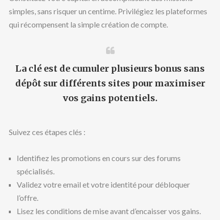
simples, sans risquer un centime. Privilégiez les plateformes
qui récompensent la simple création de compte.
La clé est de cumuler plusieurs bonus sans
dépôt sur différents sites pour maximiser
vos gains potentiels.
Suivez ces étapes clés :
Identifiez les promotions en cours sur des forums
spécialisés.
Validez votre email et votre identité pour débloquer
l’offre.
Lisez les conditions de mise avant d’encaisser vos gains.