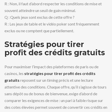
R : Non, il faut d’abord respecter les conditions de mise et
souvent atteindre un seuil de gain minimal.
Q : Quels jeux sont exclus de cette offre ?
R : Les jeux de table et le vidéo poker sont fréquemment
exclus ou ne comptent que partiellement.
Stratégies pour tirer
profit des crédits gratuits
Pour maximiser l’impact des plateformes de paris ou de
casinos, les
stratégies pour tirer profit des crédits
gratuits
reposent sur un timing précis et une lecture
attentive des conditions. Chaque offre, qu’il s’agisse de tours
sans dépôt ou de bonus de bienvenue, exige d’abord de
comparer les exigences de mise : un pari à faible risque sur
des cotes élevées permet souvent de convertir ces crédits en