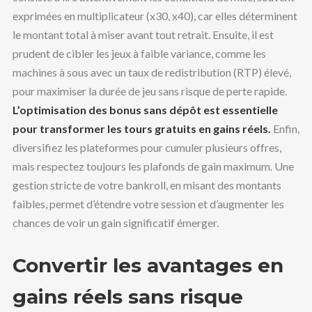
exprimées en multiplicateur (x30, x40), car elles déterminent
le montant total à miser avant tout retrait. Ensuite, il est
prudent de cibler les jeux à faible variance, comme les
machines à sous avec un taux de redistribution (RTP) élevé,
pour maximiser la durée de jeu sans risque de perte rapide.
L’optimisation des bonus sans dépôt est essentielle
pour transformer les tours gratuits en gains réels.
Enfin,
diversifiez les plateformes pour cumuler plusieurs offres,
mais respectez toujours les plafonds de gain maximum. Une
gestion stricte de votre bankroll, en misant des montants
faibles, permet d’étendre votre session et d’augmenter les
chances de voir un gain significatif émerger.
Convertir les avantages en
gains réels sans risque