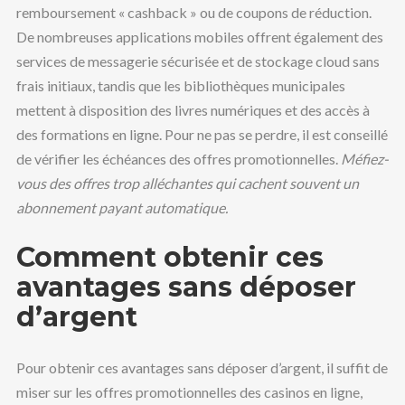
remboursement « cashback » ou de coupons de réduction.
De nombreuses applications mobiles offrent également des
services de messagerie sécurisée et de stockage cloud sans
frais initiaux, tandis que les bibliothèques municipales
mettent à disposition des livres numériques et des accès à
des formations en ligne. Pour ne pas se perdre, il est conseillé
de vérifier les échéances des offres promotionnelles.
Méfiez-
vous des offres trop alléchantes qui cachent souvent un
abonnement payant automatique.
Comment obtenir ces
avantages sans déposer
d’argent
Pour obtenir ces avantages sans déposer d’argent, il suffit de
miser sur les offres promotionnelles des casinos en ligne,