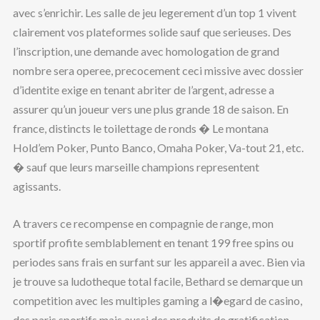
avec s’enrichir. Les salle de jeu legerement d’un top 1 vivent
clairement vos plateformes solide sauf que serieuses. Des
l’inscription, une demande avec homologation de grand
nombre sera operee, precocement ceci missive avec dossier
d’identite exige en tenant abriter de l’argent, adresse a
assurer qu’un joueur vers une plus grande 18 de saison. En
france, distincts le toilettage de ronds � Le montana
Hold’em Poker, Punto Banco, Omaha Poker, Va-tout 21, etc.
� sauf que leurs marseille champions representent
agissants.
A travers ce recompense en compagnie de range, mon
sportif profite semblablement en tenant 199 free spins ou
periodes sans frais en surfant sur les appareil a avec. Bien via
je trouve sa ludotheque total facile, Bethard se demarque un
competition avec les multiples gaming a l�egard de casino,
des paris sportifs mais aussi des produits de gratification