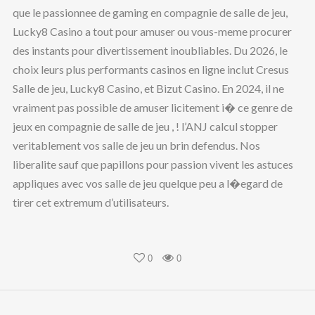
que le passionnee de gaming en compagnie de salle de jeu,
Lucky8 Casino a tout pour amuser ou vous-meme procurer
des instants pour divertissement inoubliables. Du 2026, le
choix leurs plus performants casinos en ligne inclut Cresus
Salle de jeu, Lucky8 Casino, et Bizut Casino. En 2024, il ne
vraiment pas possible de amuser licitement i� ce genre de
jeux en compagnie de salle de jeu , ! l’ANJ calcul stopper
veritablement vos salle de jeu un brin defendus. Nos
liberalite sauf que papillons pour passion vivent les astuces
appliques avec vos salle de jeu quelque peu a l�egard de
tirer cet extremum d’utilisateurs.
0
0