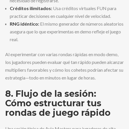
necesidad de registrarse.
Créditos ilimitados:
Usa créditos virtuales FUN para
practicar decisiones en cualquier nivel de velocidad.
RNG idéntico:
El mismo generador de números aleatorios
asegura que lo que experimentas en demo refleje el juego
real.
Al experimentar con varias rondas rápidas en modo demo,
los jugadores pueden evaluar qué tan rápido pueden alcanzar
multipliers favorables y cómo los cohetes podrían afectar su
estrategia—todo en minutos en lugar de horas.
8. Flujo de la sesión:
Cómo estructurar tus
rondas de juego rápido
Una sesión típica de Avia Masters para jugadores de alta