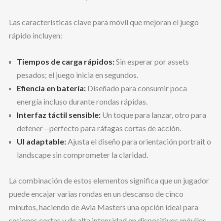
Las características clave para móvil que mejoran el juego
rápido incluyen:
Tiempos de carga rápidos:
Sin esperar por assets
pesados; el juego inicia en segundos.
Efiencia en batería:
Diseñado para consumir poca
energía incluso durante rondas rápidas.
Interfaz táctil sensible:
Un toque para lanzar, otro para
detener—perfecto para ráfagas cortas de acción.
UI adaptable:
Ajusta el diseño para orientación portrait o
landscape sin comprometer la claridad.
La combinación de estos elementos significa que un jugador
puede encajar varias rondas en un descanso de cinco
minutos, haciendo de Avia Masters una opción ideal para
sesiones cortas y de alta intensidad en dispositivos móviles.