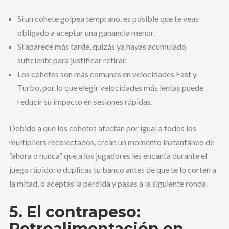
Si un cohete golpea temprano, es posible que te veas
obligado a aceptar una ganancia menor.
Si aparece más tarde, quizás ya hayas acumulado
suficiente para justificar retirar.
Los cohetes son más comunes en velocidades Fast y
Turbo, por lo que elegir velocidades más lentas puede
reducir su impacto en sesiones rápidas.
Debido a que los cohetes afectan por igual a todos los
multipliers recolectados, crean un momento instantáneo de
“ahora o nunca” que a los jugadores les encanta durante el
juego rápido: o duplicas tu banco antes de que te lo corten a
la mitad, o aceptas la pérdida y pasas a la siguiente ronda.
5. El contrapeso:
Retroalimentación en