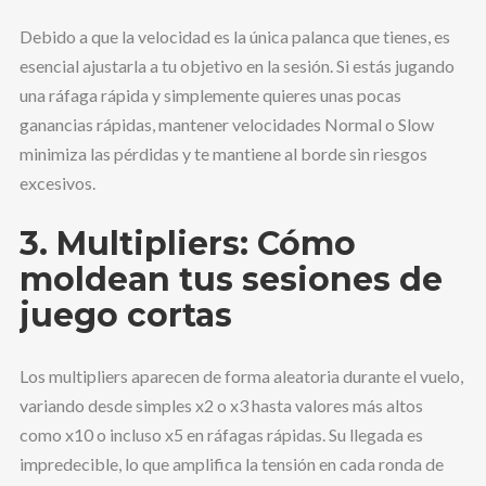
Debido a que la velocidad es la única palanca que tienes, es
esencial ajustarla a tu objetivo en la sesión. Si estás jugando
una ráfaga rápida y simplemente quieres unas pocas
ganancias rápidas, mantener velocidades Normal o Slow
minimiza las pérdidas y te mantiene al borde sin riesgos
excesivos.
3. Multipliers: Cómo
moldean tus sesiones de
juego cortas
Los multipliers aparecen de forma aleatoria durante el vuelo,
variando desde simples x2 o x3 hasta valores más altos
como x10 o incluso x5 en ráfagas rápidas. Su llegada es
impredecible, lo que amplifica la tensión en cada ronda de