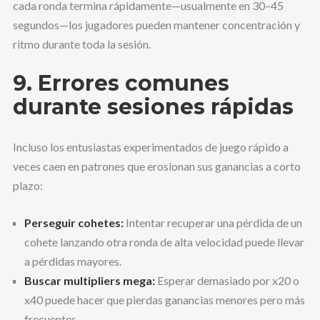
cada ronda termina rápidamente—usualmente en 30–45
segundos—los jugadores pueden mantener concentración y
ritmo durante toda la sesión.
9. Errores comunes
durante sesiones rápidas
Incluso los entusiastas experimentados de juego rápido a
veces caen en patrones que erosionan sus ganancias a corto
plazo:
Perseguir cohetes:
Intentar recuperar una pérdida de un
cohete lanzando otra ronda de alta velocidad puede llevar
a pérdidas mayores.
Buscar multipliers mega:
Esperar demasiado por x20 o
x40 puede hacer que pierdas ganancias menores pero más
frecuentes.