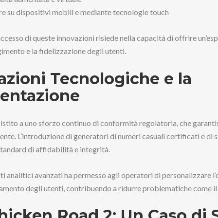
are su dispositivi mobili e mediante tecnologie touch
uccesso di queste innovazioni risiede nella capacità di offrire un’e
gimento e la fidelizzazione degli utenti.
azioni Tecnologiche e la
entazione
sistito a uno sforzo continuo di conformità regolatoria, che garant
nte. L’introduzione di generatori di numeri casuali certificati e di 
tandard di affidabilità e integrità.
ati analitici avanzati ha permesso agli operatori di personalizzare l’
mento degli utenti, contribuendo a ridurre problematiche come il
Chicken Road 2: Un Caso di 