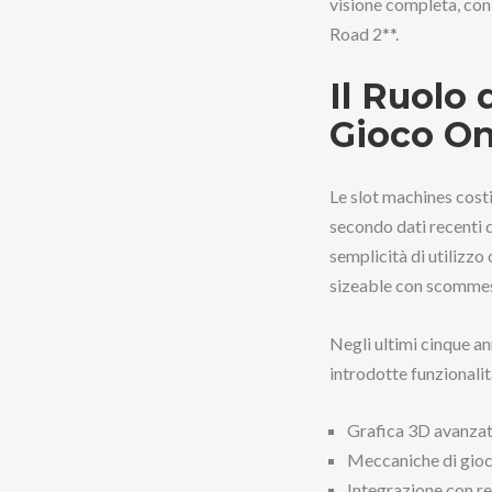
visione completa, con 
Road 2**.
Il Ruolo 
Gioco On
Le slot machines costi
secondo dati recenti 
semplicità di utilizzo 
sizeable con scommes
Negli ultimi cinque an
introdotte funzionalit
Grafica 3D avanza
Meccaniche di gioco
Integrazione con re