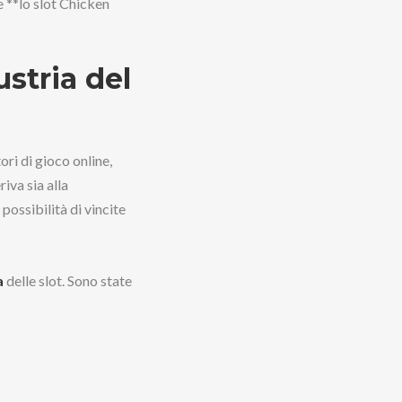
e **lo slot Chicken
ustria del
ri di gioco online,
riva sia alla
possibilità di vincite
a
delle slot. Sono state