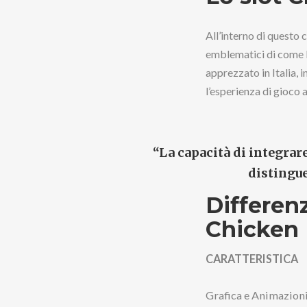
All’interno di questo 
emblematici di come l
apprezzato in Italia,
l’esperienza di gioco 
“La capacità di integrar
distingue
Differenz
Chicken 
CARATTERISTICA
Grafica e Animazion