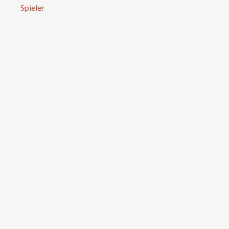
Spieler