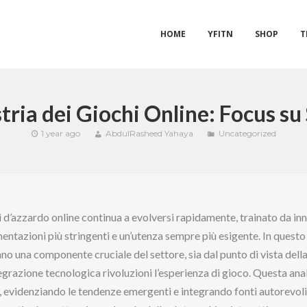
HOME
YFITN
SHOP
T
stria dei Giochi Online: Focus s
1 year ago
AbdulRasheed Yahaya
Uncategorized
 d’azzardo online continua a evolversi rapidamente, trainato da in
ntazioni più stringenti e un’utenza sempre più esigente. In questo 
 una componente cruciale del settore, sia dal punto di vista della
grazione tecnologica rivoluzioni l’esperienza di gioco. Questa ana
, evidenziando le tendenze emergenti e integrando fonti autorevoli 