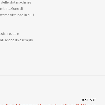
e delle slot machines
combinazione di
tema virtuoso in cui i
, sicurezza e
venti anche un esempio
NEXT POST