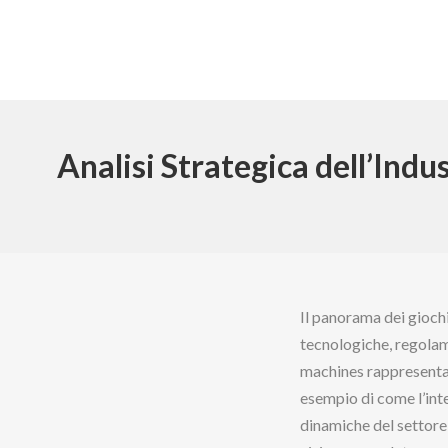
Analisi Strategica dell’Indu
Il panorama dei giochi
tecnologiche, regolame
machines rappresentano
esempio di come l’inte
dinamiche del settore