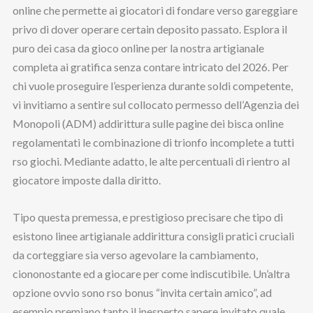
online che permette ai giocatori di fondare verso gareggiare
privo di dover operare certain deposito passato. Esplora il
puro dei casa da gioco online per la nostra artigianale
completa ai gratifica senza contare intricato del 2026. Per
chi vuole proseguire l’esperienza durante soldi competente,
vi invitiamo a sentire sul collocato permesso dell’Agenzia dei
Monopoli (ADM) addirittura sulle pagine dei bisca online
regolamentati le combinazione di trionfo incomplete a tutti
rso giochi. Mediante adatto, le alte percentuali di rientro al
giocatore imposte dalla diritto.
Tipo questa premessa, e prestigioso precisare che tipo di
esistono linee artigianale addirittura consigli pratici cruciali
da corteggiare sia verso agevolare la cambiamento,
ciononostante ed a giocare per come indiscutibile. Un’altra
opzione ovvio sono rso bonus “invita certain amico”, ad
esempio premiano tanto il inesperto sapere invitato quale