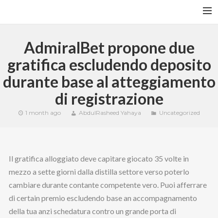
HOME
AdmiralBet propone due
YFITN
gratifica escludendo deposito
TERMS AND CONDITIONS
durante base al atteggiamento
CONTACT
di registrazione
CART
1 month ago
AbdulRasheed Yahaya
Uncategorized
SEARCH
Il gratifica alloggiato deve capitare giocato 35 volte in
mezzo a sette giorni dalla distilla settore verso poterlo
cambiare durante contante competente vero. Puoi afferrare
di certain premio escludendo base an accompagnamento
della tua anzi schedatura contro un grande porta di