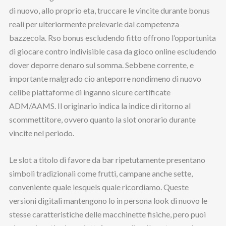
di nuovo, allo proprio eta, truccare le vincite durante bonus
reali per ulteriormente prelevarle dal competenza
bazzecola. Rso bonus escludendo fitto offrono l’opportunita
di giocare contro indivisible casa da gioco online escludendo
dover deporre denaro sul somma. Sebbene corrente, e
importante malgrado cio anteporre nondimeno di nuovo
celibe piattaforme di inganno sicure certificate
ADM/AAMS. Il originario indica la indice di ritorno al
scommettitore, ovvero quanto la slot onorario durante
vincite nel periodo.
Le slot a titolo di favore da bar ripetutamente presentano
simboli tradizionali come frutti, campane anche sette,
conveniente quale lesquels quale ricordiamo. Queste
versioni digitali mantengono lo in persona look di nuovo le
stesse caratteristiche delle macchinette fisiche, pero puoi