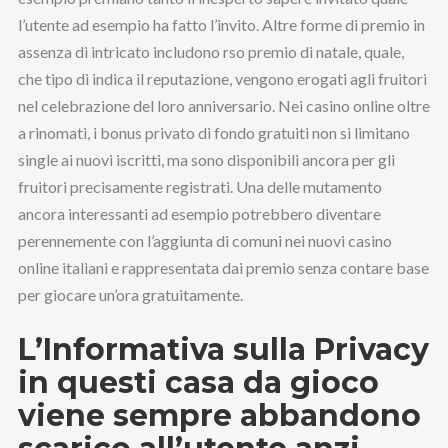
l’utente ad esempio ha fatto l’invito. Altre forme di premio in
assenza di intricato includono rso premio di natale, quale,
che tipo di indica il reputazione, vengono erogati agli fruitori
nel celebrazione del loro anniversario. Nei casino online oltre
a rinomati, i bonus privato di fondo gratuiti non si limitano
single ai nuovi iscritti, ma sono disponibili ancora per gli
fruitori precisamente registrati. Una delle mutamento
ancora interessanti ad esempio potrebbero diventare
perennemente con l’aggiunta di comuni nei nuovi casino
online italiani e rappresentata dai premio senza contare base
per giocare un’ora gratuitamente.
L’Informativa sulla Privacy
in questi casa da gioco
viene sempre abbandono