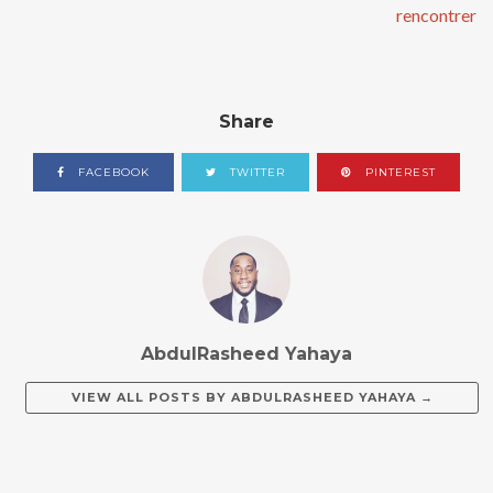
rencontrer
Share
FACEBOOK
TWITTER
PINTEREST
AbdulRasheed Yahaya
VIEW ALL POSTS BY
ABDULRASHEED YAHAYA
→