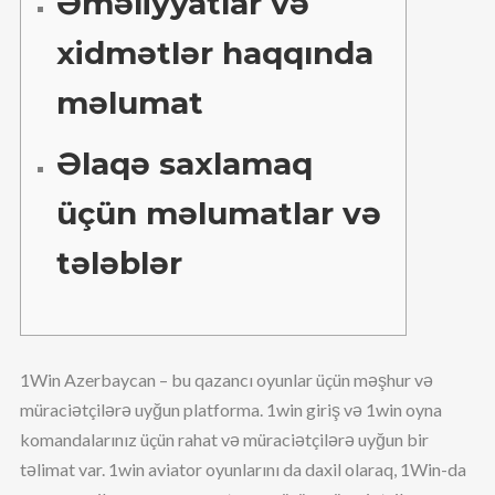
Əməliyyatlar və
xidmətlər haqqında
məlumat
Əlaqə saxlamaq
üçün məlumatlar və
tələblər
1Win Azerbaycan – bu qazancı oyunlar üçün məşhur və
müraciətçilərə uyğun platforma. 1win giriş və 1win oyna
komandalarınız üçün rahat və müraciətçilərə uyğun bir
təlimat var. 1win aviator oyunlarını da daxil olaraq, 1Win-da