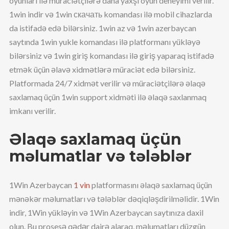
oyunları ilə müraciətçilərə daha yaxşı oyun deneyimi verilir.
1win indir və 1win скачать komandası ilə mobil cihazlarda
da istifadə edə bilərsiniz. 1win az və 1win azerbaycan
saytında 1win yukle komandası ilə platformanı yükləyə
bilərsiniz və 1win giriş komandası ilə giriş yaparaq istifadə
etmək üçün əlavə xidmətlərə müraciət edə bilərsiniz.
Platformada 24/7 xidmət verilir və müraciətçilərə əlaqə
saxlamaq üçün 1win support xidməti ilə əlaqə saxlanmaq
imkanı verilir.
Əlaqə saxlamaq üçün
məlumatlar və tələblər
1Win Azerbaycan
1 vin
platformasını əlaqə saxlamaq üçün
mənəkər məlumatları və tələblər dəqiqləşdirilməlidir. 1Win
indir, 1Win yükləyin və 1Win Azerbaycan saytınıza daxil
olun. Bu prosesə qədər dairə alaraq, məlumatları düzgün