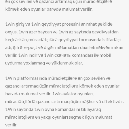
ən çox sevilen və qazancı artırmaq üçün müraciətçilərə
kömək edən oyunlar barədə məlumat verilir.
1win giriş və 1win qeydiyyat prosesini ən rahat şəkildə
oxşus. 1win azerbaycan və 1win az saytında qeydiyyatdan
keçirərkən, müraciətçilərə qeydiyyat formasında istifadəçi
adı, şifrə, e-poçt və digər məlumatları daxil etməliyən imkan
verilir. 1win indir və 1win скачать komandası ilə mobil
uydurma yoxlanmaq və yüklənmək olar.
1Win platformasında müraciətçilərə ən çox sevilen və
qazancı artırmaq üçün müraciətçilərə kömək edən oyunlar
barədə məlumat verilir. 1win aviator oyunları,
müraciətçilərlə qazancı artırmaq üçün məşhur və effektivdir.
1Win saytında 1win oyna komandasını tıklayaraq
müraciətçilərə ən yaxşı oyunları seçmək üçün məlumat
verilir.