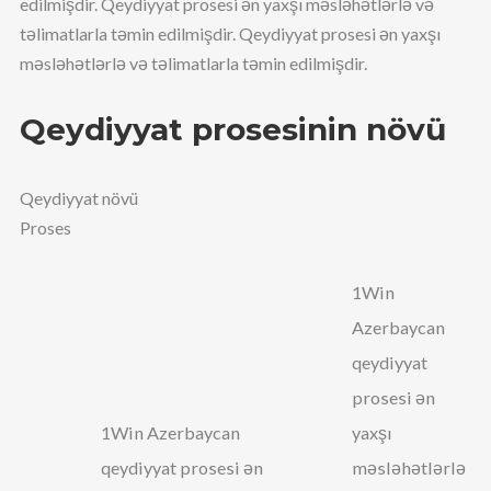
edilmişdir. Qeydiyyat prosesi ən yaxşı məsləhətlərlə və
təlimatlarla təmin edilmişdir. Qeydiyyat prosesi ən yaxşı
məsləhətlərlə və təlimatlarla təmin edilmişdir.
Qeydiyyat prosesinin növü
Qeydiyyat növü
Proses
1Win
Azerbaycan
qeydiyyat
prosesi ən
1Win Azerbaycan
yaxşı
qeydiyyat prosesi ən
məsləhətlərlə