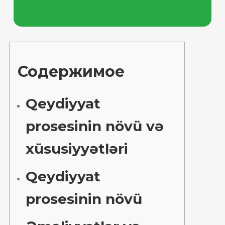
Содержимое
Qeydiyyat
prosesinin növü və
xüsusiyyətləri
Qeydiyyat
prosesinin növü