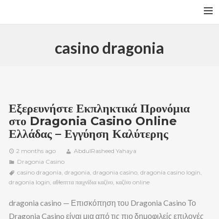
HOME
casino dragonia
YFITN
TERMS AND CONDITIONS
CONTACT
Εξερευνήστε Εκπληκτικά Προνόμια
CART
στο Dragonia Casino Online
SEARCH
Ελλάδας – Εγγύηση Καλύτερης
2 months ago
AbdulRasheed Yahaya
Dragonia Casino
casino dragonia
,
dragonia
,
dragonia casino
,
dragonia casino login
,
dragonia login
,
αθłeπττα παιχνίδια καζίνο
,
καζίνο online
dragonia casino — Επισκόπηση του Dragonia Casino Το
Dragonia Casino είναι μια από τις πιο δημοφιλείς επιλογές