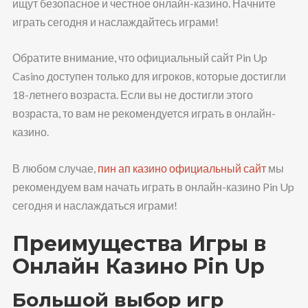
ищут безопасное и честное онлайн-казино. Начните
играть сегодня и наслаждайтесь играми!
Обратите внимание, что официальный сайт Pin Up
Casino доступен только для игроков, которые достигли
18-летнего возраста. Если вы не достигли этого
возраста, то вам не рекомендуется играть в онлайн-
казино.
В любом случае,
пин ап казино официальный сайт
мы
рекомендуем вам начать играть в онлайн-казино Pin Up
сегодня и наслаждаться играми!
Преимущества Игры в
Онлайн Казино Pin Up
Большой выбор игр