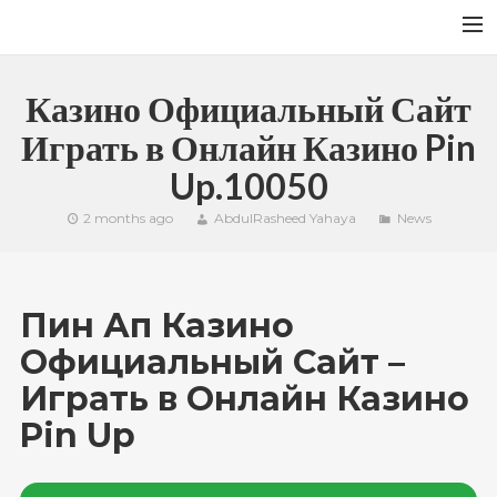
HOME
Казино Официальный Сайт
YFITN
Играть в Онлайн Казино Pin
TERMS AND CONDITIONS
Up.10050
CONTACT
2 months ago
AbdulRasheed Yahaya
News
CART
SEARCH
Пин Ап Казино
Официальный Сайт –
Играть в Онлайн Казино
Pin Up