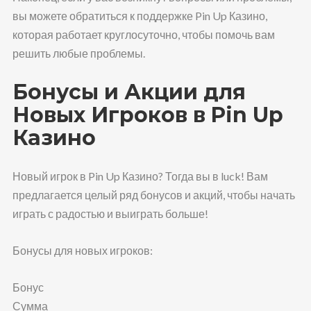
вы можете обратиться к поддержке Pin Up Казино,
которая работает круглосуточно, чтобы помочь вам
решить любые проблемы.
Бонусы и Акции для
Новых Игроков в Pin Up
Казино
Новый игрок в Pin Up Казино? Тогда вы в luck! Вам
предлагается целый ряд бонусов и акций, чтобы начать
играть с радостью и выиграть больше!
Бонусы для новых игроков:
Бонус
Сумма