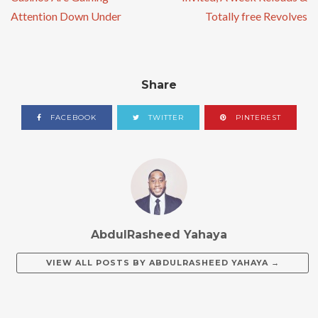
Attention Down Under
Totally free Revolves
Share
FACEBOOK
TWITTER
PINTEREST
AbdulRasheed Yahaya
VIEW ALL POSTS BY
ABDULRASHEED YAHAYA
→