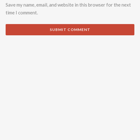
Save my name, email, and website in this browser for the next
time I comment.