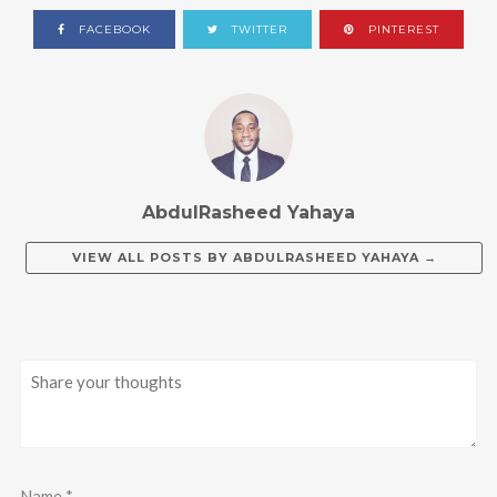
FACEBOOK
TWITTER
PINTEREST
AbdulRasheed Yahaya
VIEW ALL POSTS BY
ABDULRASHEED YAHAYA
→
Name
*