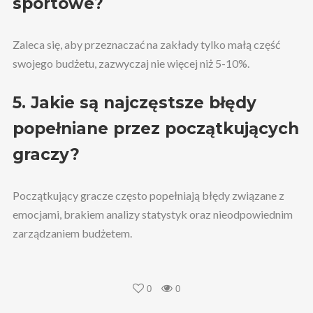
sportowe?
Zaleca się, aby przeznaczać na zakłady tylko małą część
swojego budżetu, zazwyczaj nie więcej niż 5-10%.
5. Jakie są najczęstsze błędy
popełniane przez początkujących
graczy?
Początkujący gracze często popełniają błędy związane z
emocjami, brakiem analizy statystyk oraz nieodpowiednim
zarządzaniem budżetem.
0
0