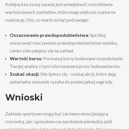
Kolejną kluczową zasadą jest umiejętność rozróżniania
wartościowych zakładów, które mają większe szanse na
realizację. Oto, co warto wziąć pod uwagę:
Oszacowanie prawdopodobieństwa:
Spróbuj
oszacować rzeczywiste prawdopodobieństwo wyniku,
zanim zdecydujesz się na zakład.
Wartość kursu:
Porównuj kursy budowane na podstawie
Twojej analizy z tymi oferowanymi przez bukmacherów.
Szukać okazji:
Nie śpiesz się – szukaj akcji, które dają
optymalny stosunek ryzyka do potencjalnej nagrody.
Wnioski
Zakłady sportowe mogą być zarówno emocjonującą
rozrywką, jak i sposobem na zarobienie pieniędzy, jeśli