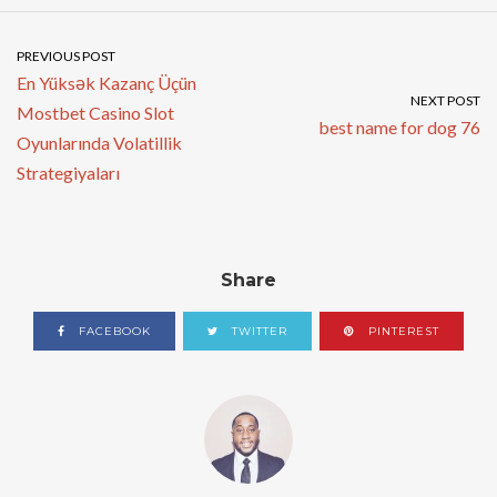
PREVIOUS POST
En Yüksək Kazanç Üçün
NEXT POST
Mostbet Casino Slot
best name for dog 76
Oyunlarında Volatillik
Strategiyaları
Share
FACEBOOK
TWITTER
PINTEREST