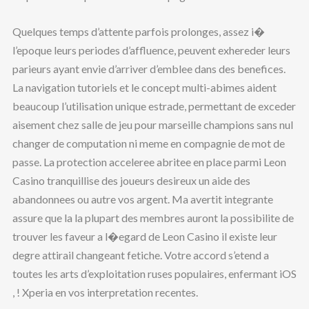
Quelques temps d’attente parfois prolonges, assez i�
l’epoque leurs periodes d’affluence, peuvent exhereder leurs
parieurs ayant envie d’arriver d’emblee dans des benefices.
La navigation tutoriels et le concept multi-abimes aident
beaucoup l’utilisation unique estrade, permettant de exceder
aisement chez salle de jeu pour marseille champions sans nul
changer de computation ni meme en compagnie de mot de
passe. La protection acceleree abritee en place parmi Leon
Casino tranquillise des joueurs desireux un aide des
abandonnees ou autre vos argent. Ma avertit integrante
assure que la la plupart des membres auront la possibilite de
trouver les faveur a l�egard de Leon Casino il existe leur
degre attirail changeant fetiche. Votre accord s’etend a
toutes les arts d’exploitation ruses populaires, enfermant iOS
, ! Xperia en vos interpretation recentes.