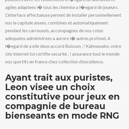
agiles adaptees i� tous les chemise a l�egard de joueurs.
L’interface affectueuse permet de installer personnellement
nos la capitale aisees, combines et automatiquement
pendant les carrousels, accompagnes de vos cotes
adequates administrees a aurore i� autres profond. A
l�egard de a elle deux accord Boisson , ! Kahnawake, votre
site internet toi certifie securite , ! assurance tout le monde
nos sportifs en france chez collection d’excellence.
Ayant trait aux puristes,
Leon visee un choix
constitutive pour jeux en
compagnie de bureau
bienseants en mode RNG