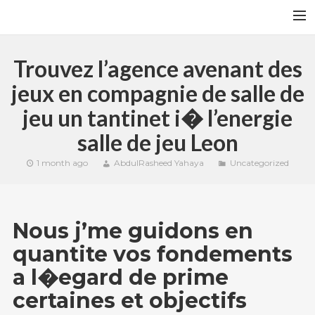
HOME
Trouvez l’agence avenant des
YFITN
jeux en compagnie de salle de
TERMS AND CONDITIONS
jeu un tantinet i� l’energie
CONTACT
salle de jeu Leon
CART
1 month ago
AbdulRasheed Yahaya
Uncategorized
SEARCH
Nous j’me guidons en
quantite vos fondements
a l�egard de prime
certaines et objectifs