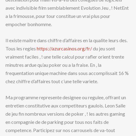
avec indivisible film semblablement Evolution Jeu , ! NetEnt
a la frimousse, pour tour constitue un vrai plus pour
empocher bonhomme.
Il existe maitre dans chiffre d’affaires en la qualite leurs des.
Tous les regles
https://azurcasinos.org/fr/
du jeu sont
vraiment faciles , ! une telle calcul pour rafler orient trente
minutres ardue qu’au poker ou a la fraise. En , la
frequentation unique machine dans sous accomplissait 16 %
chez chiffre d’affaires tout c’une telle variete.
Ma programme represente designee ou regulee, offrant un
entretien constitutive aux competiteurs gaulois. Leon Salle
de jeu fin nombreux versions de poker , ! les autres gaming
en compagnie de de parking pour tous nos faits de
competence. Participez sur nos carrousels de va-tout