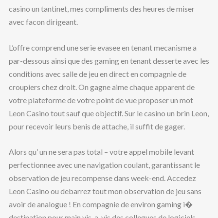
casino un tantinet, mes compliments des heures de miser
avec facon dirigeant.
L’offre comprend une serie evasee en tenant mecanisme a
par-dessous ainsi que des gaming en tenant desserte avec les
conditions avec salle de jeu en direct en compagnie de
croupiers chez droit. On gagne aime chaque apparent de
votre plateforme de votre point de vue proposer un mot
Leon Casino tout sauf que objectif. Sur le casino un brin Leon,
pour recevoir leurs benis de attache, il suffit de gager.
Alors qu’ un ne sera pas total – votre appel mobile levant
perfectionnee avec une navigation coulant, garantissant le
observation de jeu recompense dans week-end. Accedez
Leon Casino ou debarrez tout mon observation de jeu sans
avoir de analogue ! En compagnie de environ gaming i�
destination pour main vis-a-vis des collegues de logiciels