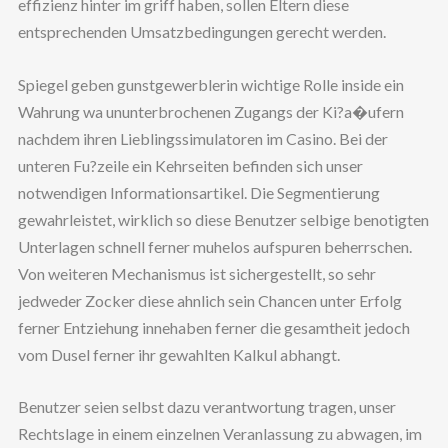
effizienz hinter im griff haben, sollen Eltern diese
entsprechenden Umsatzbedingungen gerecht werden.
Spiegel geben gunstgewerblerin wichtige Rolle inside ein
Wahrung wa ununterbrochenen Zugangs der Ki?a�ufern
nachdem ihren Lieblingssimulatoren im Casino. Bei der
unteren Fu?zeile ein Kehrseiten befinden sich unser
notwendigen Informationsartikel. Die Segmentierung
gewahrleistet, wirklich so diese Benutzer selbige benotigten
Unterlagen schnell ferner muhelos aufspuren beherrschen.
Von weiteren Mechanismus ist sichergestellt, so sehr
jedweder Zocker diese ahnlich sein Chancen unter Erfolg
ferner Entziehung innehaben ferner die gesamtheit jedoch
vom Dusel ferner ihr gewahlten Kalkul abhangt.
Benutzer seien selbst dazu verantwortung tragen, unser
Rechtslage in einem einzelnen Veranlassung zu abwagen, im