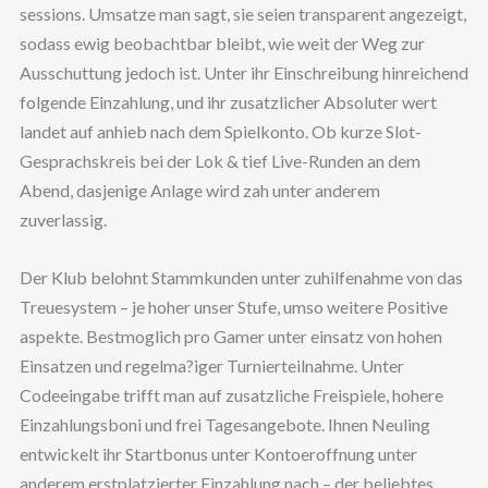
sessions. Umsatze man sagt, sie seien transparent angezeigt,
sodass ewig beobachtbar bleibt, wie weit der Weg zur
Ausschuttung jedoch ist. Unter ihr Einschreibung hinreichend
folgende Einzahlung, und ihr zusatzlicher Absoluter wert
landet auf anhieb nach dem Spielkonto. Ob kurze Slot-
Gesprachskreis bei der Lok & tief Live-Runden an dem
Abend, dasjenige Anlage wird zah unter anderem
zuverlassig.
Der Klub belohnt Stammkunden unter zuhilfenahme von das
Treuesystem – je hoher unser Stufe, umso weitere Positive
aspekte. Bestmoglich pro Gamer unter einsatz von hohen
Einsatzen und regelma?iger Turnierteilnahme. Unter
Codeeingabe trifft man auf zusatzliche Freispiele, hohere
Einzahlungsboni und frei Tagesangebote. Ihnen Neuling
entwickelt ihr Startbonus unter Kontoeroffnung unter
anderem erstplatzierter Einzahlung nach – der beliebtes