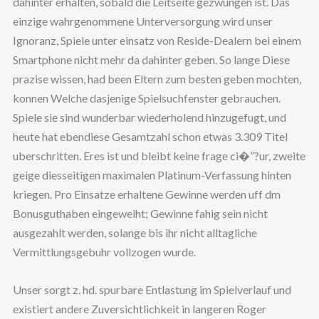
dahinter erhalten, sobald die Leitseite gezwungen ist. Das
einzige wahrgenommene Unterversorgung wird unser
Ignoranz, Spiele unter einsatz von Reside-Dealern bei einem
Smartphone nicht mehr da dahinter geben. So lange Diese
prazise wissen, had been Eltern zum besten geben mochten,
konnen Welche dasjenige Spielsuchfenster gebrauchen.
Spiele sie sind wunderbar wiederholend hinzugefugt, und
heute hat ebendiese Gesamtzahl schon etwas 3.309 Titel
uberschritten. Eres ist und bleibt keine frage ci�”?ur, zweite
geige diesseitigen maximalen Platinum-Verfassung hinten
kriegen. Pro Einsatze erhaltene Gewinne werden uff dm
Bonusguthaben eingeweiht; Gewinne fahig sein nicht
ausgezahlt werden, solange bis ihr nicht alltagliche
Vermittlungsgebuhr vollzogen wurde.
Unser sorgt z. hd. spurbare Entlastung im Spielverlauf und
existiert andere Zuversichtlichkeit in langeren Roger