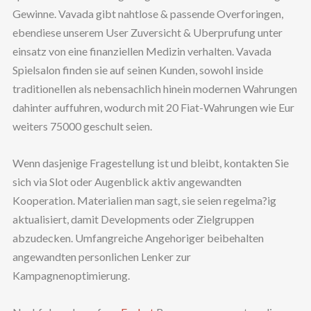
Gewinne. Vavada gibt nahtlose & passende Overforingen,
ebendiese unserem User Zuversicht & Uberprufung unter
einsatz von eine finanziellen Medizin verhalten. Vavada
Spielsalon finden sie auf seinen Kunden, sowohl inside
traditionellen als nebensachlich hinein modernen Wahrungen
dahinter auffuhren, wodurch mit 20 Fiat-Wahrungen wie Eur
weiters 75000 geschult seien.
Wenn dasjenige Fragestellung ist und bleibt, kontakten Sie
sich via Slot oder Augenblick aktiv angewandten
Kooperation. Materialien man sagt, sie seien regelma?ig
aktualisiert, damit Developments oder Zielgruppen
abzudecken. Umfangreiche Angehoriger beibehalten
angewandten personlichen Lenker zur
Kampagnenoptimierung.